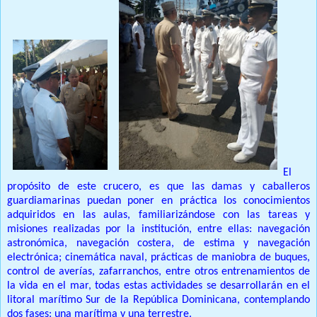
El
propósito de este crucero, es que las damas y caballeros
guardiamarinas puedan poner en práctica los conocimientos
adquiridos en las aulas, familiarizándose con las tareas y
misiones realizadas por la institución, entre ellas: navegación
astronómica, navegación costera, de estima y navegación
electrónica; cinemática naval, prácticas de maniobra de buques,
control de averías, zafarranchos, entre otros entrenamientos de
la vida en el mar, todas estas actividades se desarrollarán en el
litoral marítimo Sur de la República Dominicana, contemplando
dos fases: una marítima y una terrestre.