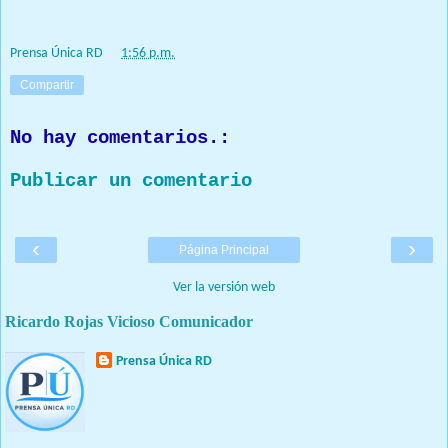
Prensa Única RD
at
1:56 p.m.
Compartir
No hay comentarios.:
Publicar un comentario
‹
›
Página Principal
Ver la versión web
Ricardo Rojas Vicioso Comunicador
Prensa Única RD
Nuestro medio de comunicación mantendrá políticas estrictas
basadas en la objetividad, veracidad y criterio periodístico en
todo momento.