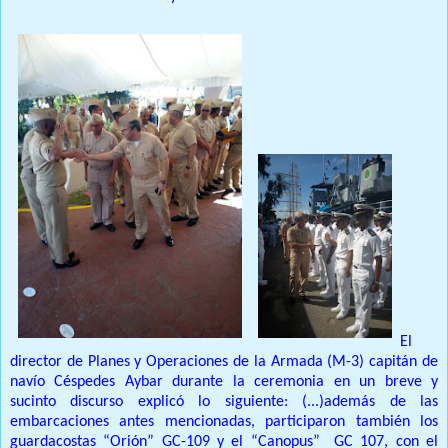
El
director de Planes y Operaciones de la Armada (M-3) capitán de
navío Céspedes Aybar durante la ceremonia en un breve y
sucinto discurso explicó lo siguiente: (...)además de las
embarcaciones antes mencionadas, participaron también los
guardacostas “Orión” GC-109 y el “Canopus”
GC 107, con el