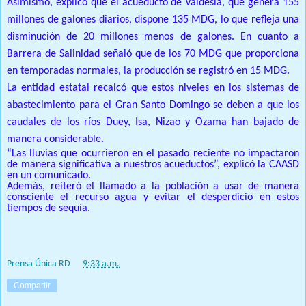
Asimismo, explicó que el acueducto de
Valdesia
, que genera 155
millones de galones diarios, dispone 135 MDG, lo que refleja una
disminución de 20 millones menos de galones. En cuanto a
Barrera de Salinidad señaló que de los 70 MDG que proporciona
en temporadas normales, la producción se registró en 15 MDG.
La entidad estatal recalcó que estos niveles en los sistemas de
abastecimiento para el Gran Santo Domingo se deben a que los
caudales de los ríos
Duey
, Isa,
Nizao
y Ozama han bajado de
manera considerable.
“Las lluvias que ocurrieron en el pasado reciente no impactaron
de manera significativa a nuestros acueductos”, explicó la CAASD
en un comunicado.
Además, reiteró el llamado a la población a usar de manera
consciente el recurso agua y evitar el desperdicio en estos
tiempos de sequía.
Prensa Única RD
at
9:33 a.m.
Compartir