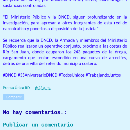
las próximas horas, por violacion a la ley 50-88, sobre drogas y
sustancias controladas.
“El Ministerio Público y la DNCD, siguen profundizando en la
investigación, para apresar a otros integrantes de esta red de
narcotráfico y ponerlos a disposición de la justicia”
Se recuerda que la DNCD, la Armada y miembros del Ministerio
Público realizaron un operativo conjunto, próximo a las costas de
Río San Juan, donde ocuparon los 243 paquetes de la droga,
cargamento que tenían escondido en una cueva de arrecifes,
detrás de una villa del referido municipio costero.
#DNCD #35AniversarioDNCD #TodosUnidos #TrabajandoJuntos
Prensa Única RD
at
6:23 a.m.
Compartir
No hay comentarios.:
Publicar un comentario