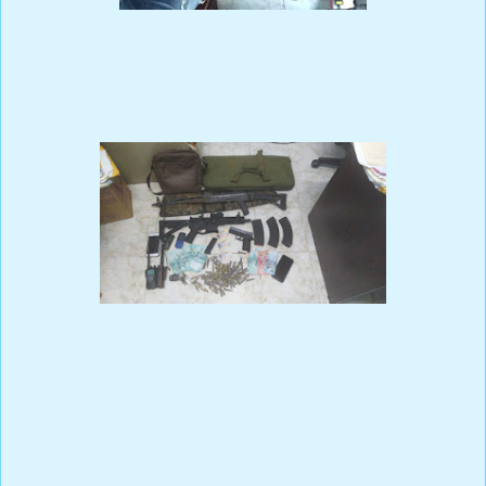
Mientras que se persiguen a otras nueve personas que lograron
huir ante la presencia de nuestos miembros.
El apresamiento ocurrió en las costas de Boca de Chavón de esta
ciudad de Higüey, ocupándole a los mismos una pistola marca Sig
Sauer, calibre 9mm, con su cargador y nueve cápsulas, un fusil
marca A-1 (M16), calibre 9.76mm, con el serial ilegible, con un
cargador y 16 capsulas para el mismo y un fusil marca BZ-58
(Checo modificado),con dos cargadores y 60 capsulas para su uso.