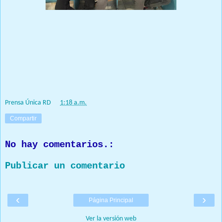
La Comandancia General de la Armada de República
Dominicana, encabezada por su comandante general, el
vicealmirante Ramón Gustavo Betances Hernández, reitera su
compromiso de defender y proteger los intereses marítimos del
Estado dominicano, a través del empleo efectivo del poder naval
para preservar los espacios geográfico de nuestras costas.
Prensa Única RD
at
1:18 a.m.
Compartir
No hay comentarios.:
Publicar un comentario
‹
›
Página Principal
Ver la versión web