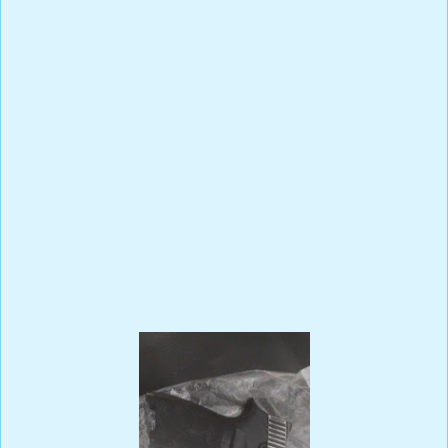
de RD $29,900.00 pesos en efectivo y tres celulares.
En el desarrollo del operativo fue hallado la suma de RD
$11,800.00 pesos, a Alejandro Santana Beltré (a) Bae, así como
también la suma de RD $700.00 pesos y el teléfono celular
ocupados a Joan Báez Pérez (a) Joan.
En relación de los detenidos, los primeros dos tiene un historial
delictivo, siendo estos entregados a los miembros de la Policía
Nacional en la ciudad de Higüey, para que en las próximas horas
sean puestos a la disposición de la justicia en el Ministerio
Público de la provincia La Altagracia.