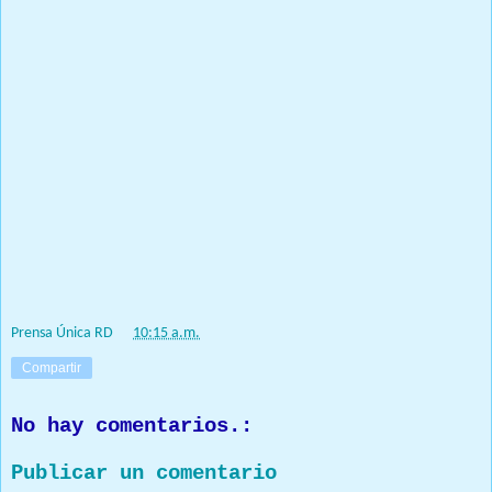
polvo, lo recubrieron con silicón, todo esto, para evitar que la
carga pudiera ser detectada por las unidades caninas y las
máquinas de rayos X” señala el comunicado de prensa.
Por varias horas, equipos de transportación, mantenimiento y
apoyo trabajaron en la extracción de la droga que estaba
distribuida en 108 piezas, de 138 que llegaron a la terminal de
Las Américas.
En las últimas semanas las autoridades han intensificado las
operaciones de interdicción en contra del narcotráfico, el lavado
de activos, el crimen organizado y otros delitos conexos.
Prensa Única RD
at
10:15 a.m.
Compartir
No hay comentarios.:
Publicar un comentario