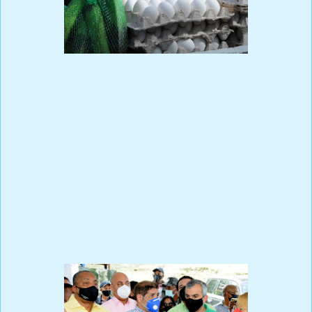
Prensa Única RD
Altos precios en los mercados se deben a especulaciones y
factores climáticos
SANTO DOMINGO, 21 de octubre de 2020.- En apoyo al sector
agropecuario y para mitigar las alzas de los productos de la
canasta básica registrados en las últimas semanas, el Gobierno a
través del Ministerio de Agricultura y el Instituto de Estabilización
de Precios (Inespre) inició un programa de Bodegas Móviles, el
cual llevará alimentos a precios bajos en todo el país.