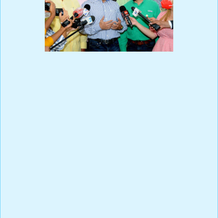
La primera etapa de los operativos de ventas populares inició
este miércoles en el sector, Las Caobas, en Santo Domingo Oeste,
con la salida de más de 20 camiones equipados con plátanos a
cinco pesos la unidad; salami, huevos, queso y fundas de media
libra de ajo. Todos estos productos a precios populares que van
desde los cinco pesos hasta los RD$130 pesos máximo.
Las ventas se realizan para beneficios de las familias de escasos
recursos y cubrirán además los barrios Las Palmas, El Palmar, La
Canela, El Libertador, Batey Bienvenido, Manoguayabo y otras
zonas del sector de Herrera, en el municipio Santo Domingo
Oeste.