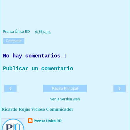
ejecutivo del Inespre, Iván Hernández Guzmán; el alcalde de
Santo Domingo Oeste, José Andújar, entre otras autoridades del
sector gubernamental y agropecuario.
Prensa Única RD
at
6:39 p.m.
Compartir
No hay comentarios.:
Publicar un comentario
‹
›
Página Principal
Ver la versión web
Ricardo Rojas Vicioso Comunicador
Prensa Única RD
Nuestro medio de comunicación mantendrá políticas estrictas