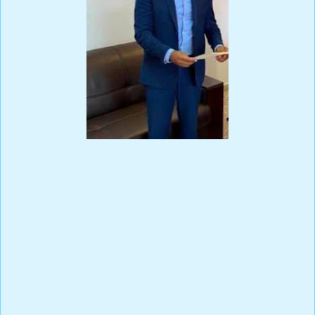
Prensa Única RD
Estoy sorprendido con la información publicada donde se me
acusa de haberme aumentado el sueldo como administrador
gerente general de EDESUR. Esto es falso!
Debo aclarar, que como Gerente General de EDESUR es
imposible que yo mismo pueda subirme el sueldo; además, mis
valores éticos y morales no me permitirian nunca hacerme un
aumento de sueldo de manera unilateral.