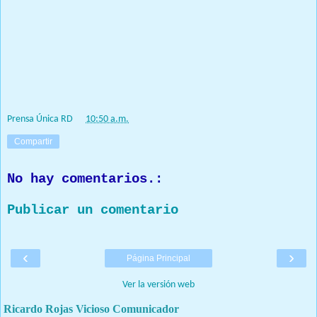
asesoría por un año.
Que orgullo que el logo salga de nuestra gente, de la juventud
representando nuestra cultura y nuestra esencia.
David Collado
Prensa Única RD
at
10:50 a.m.
Compartir
No hay comentarios.:
Publicar un comentario
‹
›
Página Principal
Ver la versión web
Ricardo Rojas Vicioso Comunicador