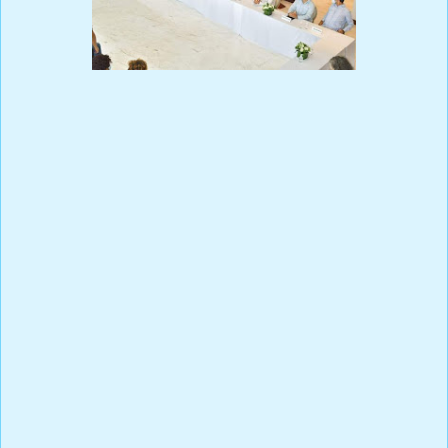
Prensa Única RD
Nosotros en la Comisión Multisectorial vamos a continuar con la
estrategia de Marca País que fue contratada en el año 2019 en la
pasada administración, pero continuar con un logo que daña
nuestra imagen es inaceptable.
Es por ello que el sector privado realizará un concurso donde
podrán participar los jóvenes de último año de todas las
universidades y escuelas técnicas especializadas en diseño gráfico
para elegir un nuevo logo.
El joven que gane, además del premio de ver su trabajo
representando nuestro país, tendrá el apoyo para poder instalar
su primera agencia de publicidad,con un capital de 3 millones de
pesos y el segundo lugar ganará 1 millón de pesos, ambos con