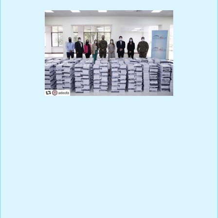
Prensa Única RD
El Ministerio de Defensa (MIDE) y la Asociación Dominicana de
Esposas de Oficiales de las Fuerzas Armadas (ADEOFA) recibieron
una donación de útiles escolares por parte de los ejecutivos de la
Fundación Rica, Inc., para ser distribuidos a los diferentes
Cuerpos Castrenses.
La entrega se realizó en el Salón Independencia del MIDE,
durante un acto encabezado por el Ministro de Defensa, Teniente