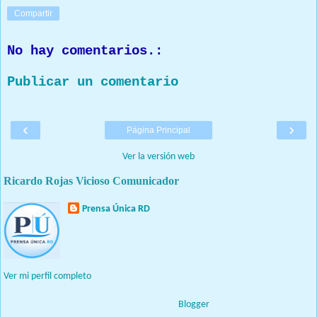
Compartir
No hay comentarios.:
Publicar un comentario
‹
›
Página Principal
Ver la versión web
Ricardo Rojas Vicioso Comunicador
Prensa Única RD
Nuestro medio de comunicación mantendrá políticas estrictas
basadas en la objetividad, veracidad y criterio periodístico en
todo momento.
Ver mi perfil completo
Con tecnología de
Blogger
.