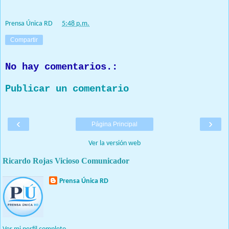
Prensa Única RD
Prensa Única RD
at
5:48 p.m.
Compartir
No hay comentarios.:
Publicar un comentario
‹
›
Página Principal
Ver la versión web
Ricardo Rojas Vicioso Comunicador
Prensa Única RD
Nuestro medio de comunicación mantendrá políticas estrictas
basadas en la objetividad, veracidad y criterio periodístico en
todo momento.