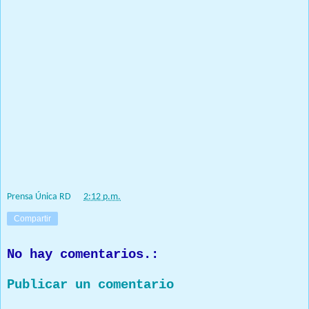
de la ciudad, y también una resolución de la Sala Capitular que lo
declara Visitante Distinguido.
El edil destacó el esfuerzo del jefe de Estado de conocer de
primera mano las necesidades de las comunidades y tener una
certeza de la problemática del país para aportar las soluciones
pertinentes.
Ng de la Rosa dijo que los recursos aportados servirán para
ampliar los espacios físicos del centro de expendios, y mejorar la
calidad de vida de los productores de la región que tendrán
facilidades para vender sus cosechas.
Prensa Única RD
at
2:12 p.m.
Compartir
No hay comentarios.:
Publicar un comentario