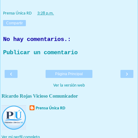
Prensa Única RD
at
3:28 p.m.
Compartir
No hay comentarios.:
Publicar un comentario
‹
›
Página Principal
Ver la versión web
Ricardo Rojas Vicioso Comunicador
Prensa Única RD
Nuestro medio de comunicación mantendrá políticas estrictas
basadas en la objetividad, veracidad y criterio periodístico en
todo momento.
Ver mi perfil completo