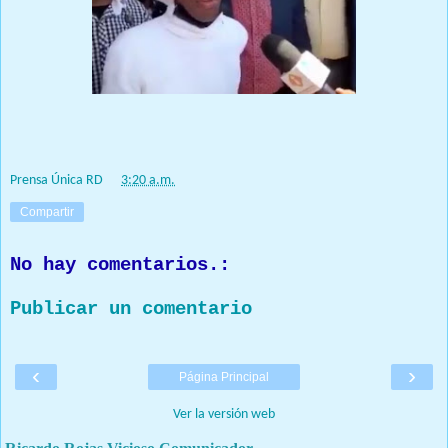
Prensa Única RD
Prensa Única RD
at
3:20 a.m.
Compartir
No hay comentarios.:
Publicar un comentario
‹
›
Página Principal
Ver la versión web