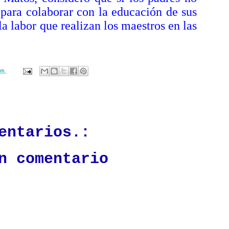
para colaborar con la educación de sus
la labor que realizan los maestros en las
.m.
ación mantendrá políticas estrictas basadas en la objetividad, veracidad
n todo momento.
entarios.:
n comentario