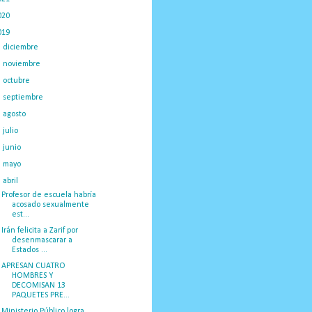
020
(775)
019
(1219)
►
diciembre
(59)
►
noviembre
(91)
►
octubre
(66)
►
septiembre
(1)
►
agosto
(18)
►
julio
(52)
►
junio
(44)
►
mayo
(130)
▼
abril
(97)
Profesor de escuela habría
acosado sexualmente
est...
Irán felicita a Zarif por
desenmascarar a
Estados ...
APRESAN CUATRO
HOMBRES Y
DECOMISAN 13
PAQUETES PRE...
Ministerio Público logra