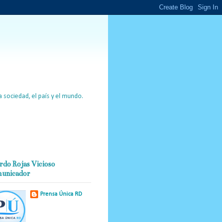
 sociedad, el país y el mundo.
rdo Rojas Vicioso
unicador
Prensa Única RD
Nuestro medio de
comunicación