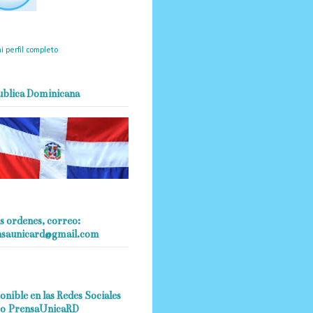
mantendrá políticas
estrictas basadas en la
ividad, veracidad y criterio
dístico en todo momento.
i perfil completo
ublica Dominicana
s ordenes, correo:
nsaunicard@gmail.com
onible en las Redes Sociales
o PrensaUnicaRD