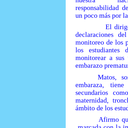
responsabilidad d
un poco más por la 
El dirigente de
declaraciones de
monitoreo de los p
los estudiantes 
monitorear a sus 
embarazo prematuro
Matos, sostuvo
embaraza, tiene
secundarios como
maternidad, tron
ámbito de los estud
Afirmo que la 
marcada con la i