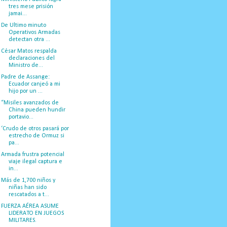
tres mese prisión
jamai...
De Ultimo minuto
Operativos Armadas
detectan otra ...
César Matos respalda
declaraciones del
Ministro de...
Padre de Assange:
Ecuador canjeó a mi
hijo por un ...
“Misiles avanzados de
China pueden hundir
portavio...
‘Crudo de otros pasará por
estrecho de Ormuz si
pa...
Armada frustra potencial
viaje ilegal captura e
in...
Más de 1,700 niños y
niñas han sido
rescatados a t...
FUERZA AÉREA ASUME
LIDERATO EN JUEGOS
MILITARES.