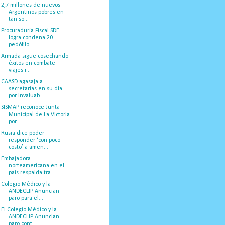
2,7 millones de nuevos
Argentinos pobres en
tan so...
Procuraduría Fiscal SDE
logra condena 20
pedófilo
Armada sigue cosechando
éxitos en combate
viajes i...
CAASD agasaja a
secretarias en su día
por invaluab...
SISMAP reconoce Junta
Municipal de La Victoria
por...
Rusia dice poder
responder ‘con poco
costo’ a amen...
Embajadora
norteamericana en el
país respalda tra...
Colegio Médico y la
ANDECLIP Anuncian
paro para el...
El Colegio Médico y la
ANDECLIP Anuncian
paro cont...