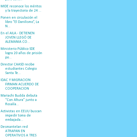
MIDE reconoce los méritos
y la trayectoria de 24 ...
Ponen en circulación el
libro “El Danilismo”, La
N...
En el AILA.- DETIENEN
JOVEN LLEGÓ DE
ALEMANIA CO...
Ministerio Público SDE
logra 20 años de prisión
po...
Director CAASD recibe
estudiantes Colegio
Santa Te...
IDAC Y MIGRACION
FIRMAN ACUERDO DE
COOPERACION
Mariachi Budda debuta
“Con Altura” junto a
Rosalía...
Activistas en EEUU buscan
impedir toma de
embajada...
Desmantelan red
ATRAPAN EN
OPERATIVOS A TRES