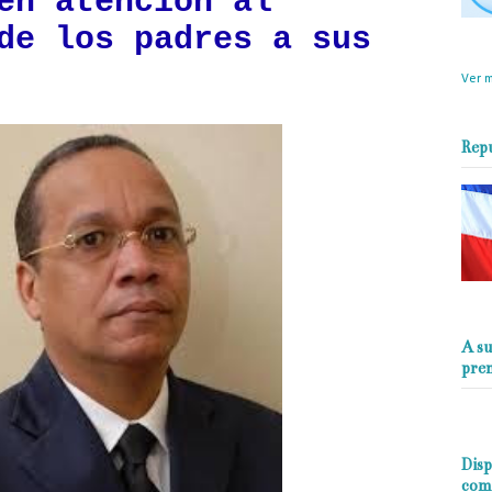
en atención al
de los padres a sus
objet
perio
Ver m
Rep
A su
pre
Disp
com