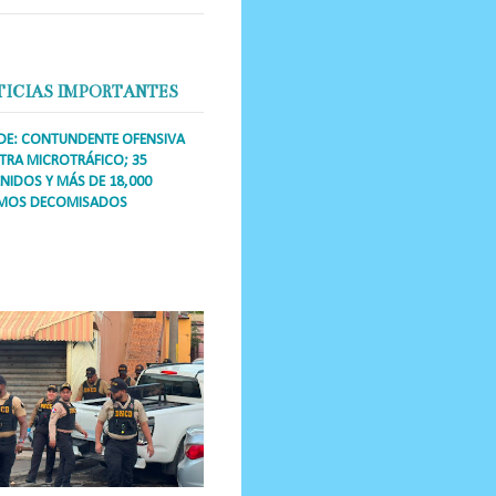
TICIAS IMPORTANTES
DE: CONTUNDENTE OFENSIVA
RA MICROTRÁFICO; 35
NIDOS Y MÁS DE 18,000
MOS DECOMISADOS
a Única RD Los operativos de
dicción abarcaron a más de 25
res de esa demarcación, donde
s se confiscaron armas, dinero,...