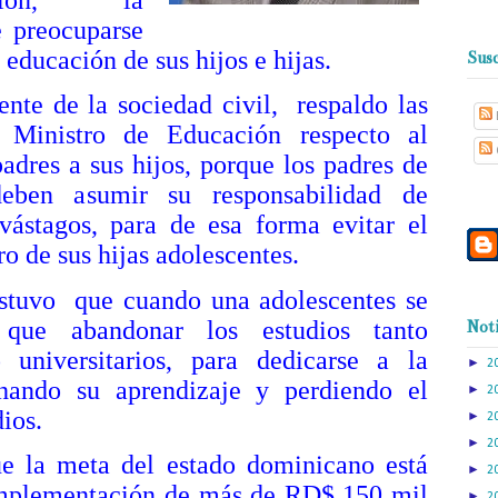
e preocuparse
educación de sus hijos e hijas.
Susc
 la sociedad civil, respaldo las
l Ministro de Educación respecto al
adres a sus hijos, porque los padres de
deben asumir su responsabilidad de
vástagos, para de esa forma evitar el
 de sus hijas adolescentes.
 que cuando una adolescentes se
 que abandonar los estudios tanto
Noti
 universitarios, para dedicarse a la
►
2
chando su aprendizaje y perdiendo el
►
2
ios.
►
2
►
2
meta del estado dominicano está
►
2
mplementación de más de RD$ 150 mil
►
2