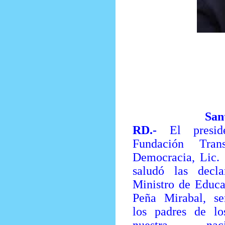
Prensa Única RD
San
RD.-
El presi
Fundación Tran
Democracia, Lic. 
saludó las decla
Ministro de Educa
Peña Mirabal, se
los padres de los
nuestra na