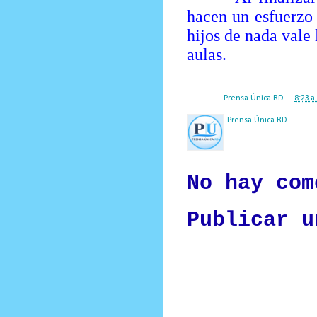
hacen un esfuerzo 
hijos de nada vale 
aulas.
Posted by
Prensa Única RD
at
8:23 a
Prensa Única RD
Nuestro medio de comunic
y criterio periodístico e
No hay com
Publicar u