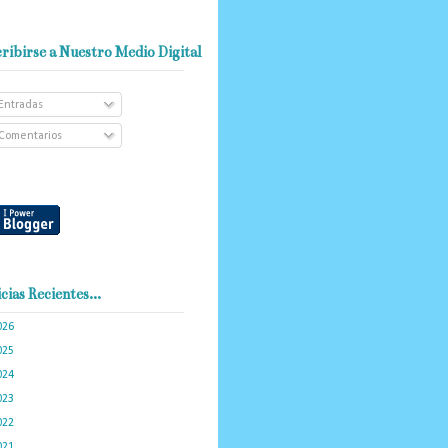
ribirse a Nuestro Medio Digital
Entradas
Comentarios
cias Recientes...
026
(101)
025
(288)
024
(374)
023
(434)
022
(449)
021
(898)