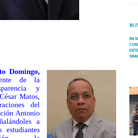
NO
EN S
CONT
DETE
GRA
Prens
to Domingo,
inter
secto
dente de la
ademá
sparencia y
César Matos,
raciones del
ción Antonio
ñalándoles a
 estudiantes
ción, la