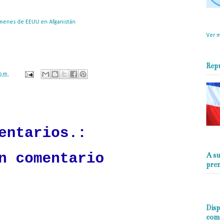
objet
crímenes de EEUU en Afganistán
: Tras las presiones de EE.UU., la Corte Penal
perio
rtura de una investigación por crímenes de guerra de Washington en
Ver m
Rep
p.m.
ación mantendrá políticas estrictas basadas en la objetividad, veracidad
n todo momento.
entarios.:
n comentario
A su
pre
Disp
com