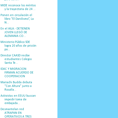
MIDE reconoce los méritos
y la trayectoria de 24 ...
Ponen en circulación el
libro “El Danilismo”, La
N...
En el AILA.- DETIENEN
JOVEN LLEGÓ DE
ALEMANIA CO...
Ministerio Público SDE
logra 20 años de prisión
po...
Director CAASD recibe
estudiantes Colegio
Santa Te...
IDAC Y MIGRACION
FIRMAN ACUERDO DE
COOPERACION
Mariachi Budda debuta
“Con Altura” junto a
Rosalía...
Activistas en EEUU buscan
impedir toma de
embajada...
Desmantelan red
ATRAPAN EN
OPERATIVOS A TRES