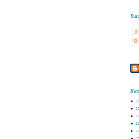
Susc
Noti
►
2
►
2
►
2
►
2
►
2
►
2