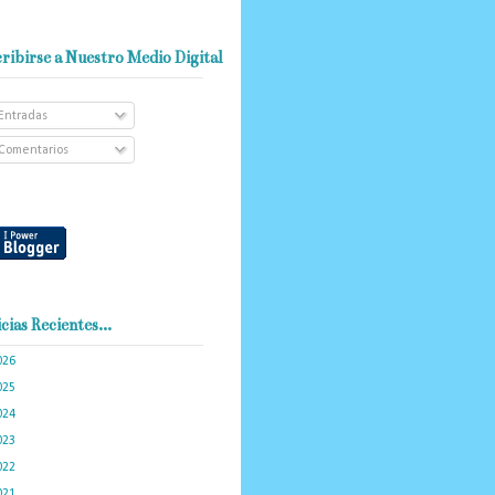
ribirse a Nuestro Medio Digital
Entradas
Comentarios
cias Recientes...
026
(101)
025
(288)
024
(374)
023
(434)
022
(449)
021
(898)