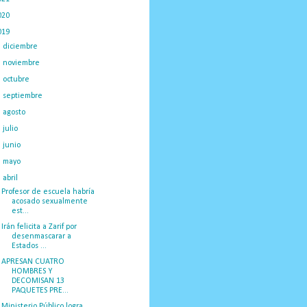
020
(775)
019
(1219)
►
diciembre
(59)
►
noviembre
(91)
►
octubre
(66)
►
septiembre
(1)
►
agosto
(18)
►
julio
(52)
►
junio
(44)
►
mayo
(130)
▼
abril
(97)
Profesor de escuela habría
acosado sexualmente
est...
Irán felicita a Zarif por
desenmascarar a
Estados ...
APRESAN CUATRO
HOMBRES Y
DECOMISAN 13
PAQUETES PRE...
Ministerio Público logra