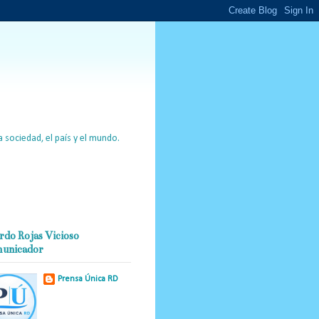
 sociedad, el país y el mundo.
rdo Rojas Vicioso
unicador
Prensa Única RD
Nuestro medio de
comunicación