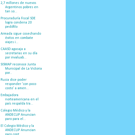
2,7 millones de nuevos
Argentinos pobres en
tan so...
Procuraduría Fiscal SDE
logra condena 20
pedófilo
Armada sigue cosechando
éxitos en combate
viajes i...
CAASD agasaja a
secretarias en su día
por invaluab...
SISMAP reconoce Junta
Municipal de La Victoria
por...
Rusia dice poder
responder ‘con poco
costo’ a amen...
Embajadora
norteamericana en el
país respalda tra...
Colegio Médico y la
ANDECLIP Anuncian
paro para el...
El Colegio Médico y la
ANDECLIP Anuncian
paro cont...