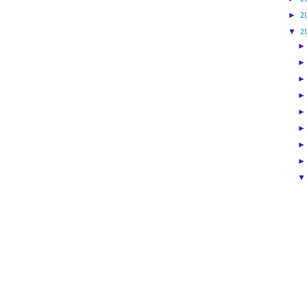
►
2
▼
2