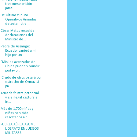
tres mese prisión
jamai...
De Ultimo minuto
Operativos Armadas
detectan otra ...
César Matos respalda
declaraciones del
Ministro de...
Padre de Assange:
Ecuador canjeó a mi
hijo por un ...
“Misiles avanzados de
China pueden hundir
portavio...
‘Crudo de otros pasará por
estrecho de Ormuz si
pa...
Armada frustra potencial
viaje ilegal captura e
in...
Más de 1,700 niños y
niñas han sido
rescatados a t...
FUERZA AÉREA ASUME
LIDERATO EN JUEGOS
MILITARES.