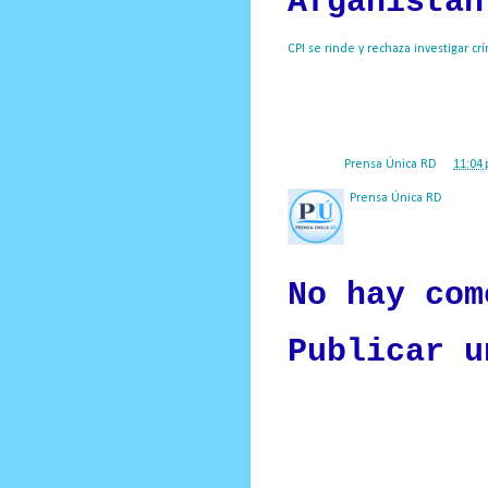
Afganistán
CPI se rinde y rechaza investigar 
Internacional (CPI) rechaza la ape
Afganistán.
Prensa Única RD
Posted by
Prensa Única RD
at
11:04 
Prensa Única RD
Nuestro medio de comunic
y criterio periodístico e
No hay com
Publicar u