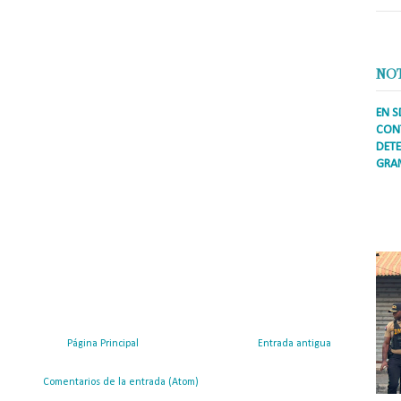
NO
EN S
CONT
DETE
GRA
Prens
inter
secto
ademá
Página Principal
Entrada antigua
ribirse a:
Comentarios de la entrada (Atom)