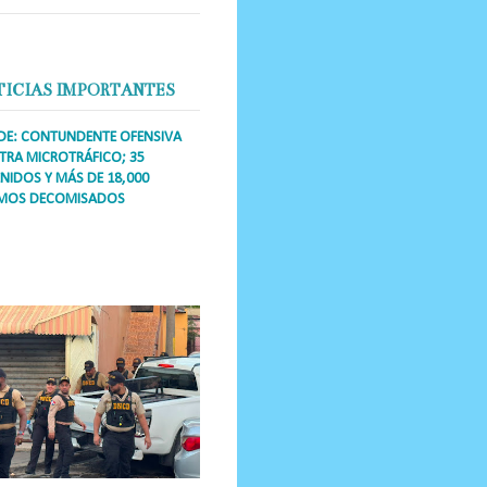
TICIAS IMPORTANTES
DE: CONTUNDENTE OFENSIVA
RA MICROTRÁFICO; 35
NIDOS Y MÁS DE 18,000
MOS DECOMISADOS
a Única RD Los operativos de
dicción abarcaron a más de 25
res de esa demarcación, donde
s se confiscaron armas, dinero,...