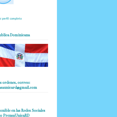
mantendrá políticas
estrictas basadas en la
ividad, veracidad y criterio
dístico en todo momento.
i perfil completo
ublica Dominicana
s ordenes, correo:
nsaunicard@gmail.com
onible en las Redes Sociales
o PrensaUnicaRD