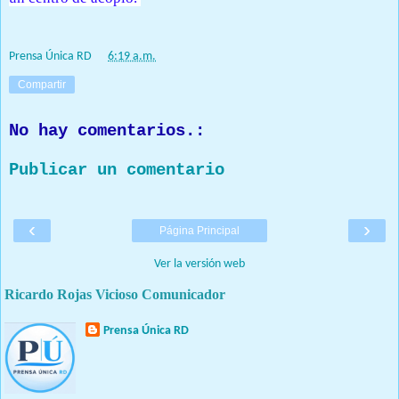
Prensa Única RD
at
6:19 a.m.
Compartir
No hay comentarios.:
Publicar un comentario
‹
›
Página Principal
Ver la versión web
Ricardo Rojas Vicioso Comunicador
Prensa Única RD
Nuestro medio de comunicación mantendrá políticas estrictas
basadas en la objetividad, veracidad y criterio periodístico en
todo momento.