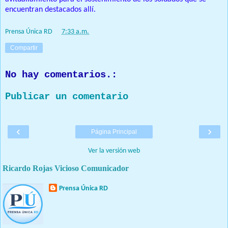
encuentran destacados allí.
Prensa Única RD
at
7:33 a.m.
Compartir
No hay comentarios.:
Publicar un comentario
‹
›
Página Principal
Ver la versión web
Ricardo Rojas Vicioso Comunicador
Prensa Única RD
Nuestro medio de comunicación mantendrá políticas estrictas
basadas en la objetividad, veracidad y criterio periodístico en
todo momento.