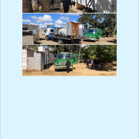
Prensa Única RD
.
Durante una operación realizada en el Distrito Municipal El Carril
de Haina, por parte del Cuerpo Especializado de Control de
Combustibles a través de su Dirección Regional Sur, realizó un
allanamiento para desmantelar un local en el cual se
almacenaba combustible de manera ilícita, logrando retener
3,300 galones de gasoil y varios tanques de depósitos.