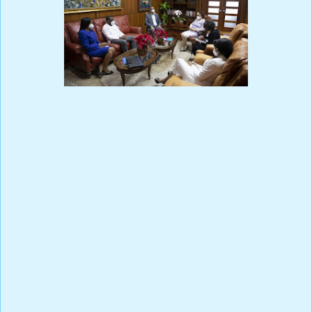
Prensa Única RD
Link vídeo
https://photos.app.goo.gl/gdQtbQcyH6eUdiBK6
SANTO DOMINGO (República Dominicana).-La procuradora
general de la República, Miriam Germán Brito, sostuvo un
encuentro de trabajo con el ministro de Obras Públicas, Deligne
Ascención Burgos, con quien conversó sobre varios temas en las
áreas de las construcciones estatales y de la corrupción
administrativa.