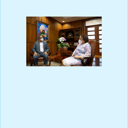
Germán Brito también trató con el funcionario, quien la visitó a
su despacho, sobre las construcciones de las cárceles y el interés
de que sea el Ministerio de Obras Públicas la entidad que asuma
los proyectos de levantamientos de los recintos penitenciarios, en
atención a su misión dentro del organigrama del Estado.
En la reunión con el funcionario participaron, además de Germán
Brito, los procuradores adjuntos Yeni Berenice Reynoso y Wilson
Camacho, de la Dirección General de Persecución del Ministerio