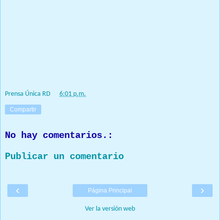
Público y de la Procuraduría Especializada de Persecución de la
Corrupción Administrativa (Pepca).
Reynoso y Camacho abordaron con Ascención Burgos temas
relativos a las investigaciones que realizan la Dirección de
Persecución y la Pepca en torno a denuncias o querellas
relacionadas con el ámbito de la construcción estatal.
Prensa Única RD
at
6:01 p.m.
Compartir
No hay comentarios.:
Publicar un comentario
‹
›
Página Principal
Ver la versión web