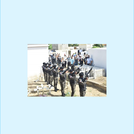
Esta incertidumbre crece más en la medida que pasan los días y no hay
un informe creíble por parte de las autoridades.
Mientras las autoridades policiales por su parte filtraron, parte de un
informe preliminar con tantas contradicciones que en vez de arrojar luz
,le ha echado más leña al fuego.