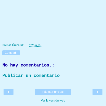
desconfianza ,rencor y ansias de venganza que pondrá en peligro la
cooperación en el combate contra la delincuencia en las calles , donde la
Policía Nacional ha mantenido el eje central pero con un apoyo
logístico y de personal de las Fuerzas Armadas muy importante .
Seguimos esperando, mientras tanto ese crimen policial ha abierto una
herida muy profunda y dolorosa en la sociedad Dominicana y en
especial en las Fuerzas Armadas.
Prensa Única RD
at
6:25 a.m.
Compartir
No hay comentarios.:
Publicar un comentario
‹
›
Página Principal
Ver la versión web