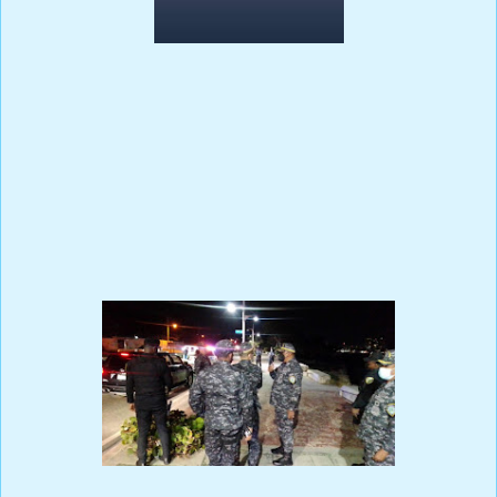
A pesar de que entre la Dirección General de la Policía Nacional, y los
altos mandos militares se mantiene un silencio y hermetismo en espera
de los resultados de las investigaciones, por debajo crece una gran
incertidumbre ,rabia e indignación entre el pueblo y el sector militar
especialmente en la Fuerza Aérea de República Dominicana institución a
la que pertenecía la víctima.