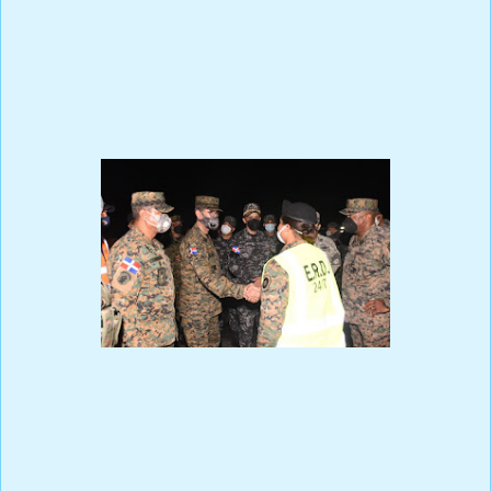
Ya en Bahoruco zona donde se produjo el hecho de sangre se han
lanzado a protestar exigiendo que las autoridades esclarecer ese
lamentable caso y destituir al general Mora ,así como el sometimiento
de los asesinos del coronel piloto Israel Rodríguez Cruz FARD.
Mientras pasan los días y sigue el secretismo crece la indignación en la
sociedad que más personas y sectores se unen a las exigencias de
respuesta de tan abominable hecho .