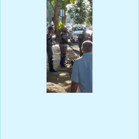
Prensa Única RD
¿A Quien beneficia derribar un piloto de supertucano en tierra,
además de los gatilleros con uniformes de la PN,?..exacto al
narcotráfico .