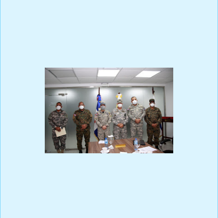
Este crimen creará un distanciamiento y desconfianza , desde ya entre
militares y policías, que inició durante la pasada gestión de la DIGESETT ,
donde fueron lastimado muchos militares por policías miembros de
esa autoridad de tránsito en las calles.
También la pregunta al inicio además de los dos gatilleros con
uniformes de la Policía Nacional, a quien más le beneficiaría el derribo