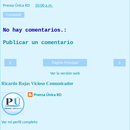
Prensa Única RD
at
10:00 a.m.
Compartir
No hay comentarios.:
Publicar un comentario
‹
›
Página Principal
Ver la versión web
Ricardo Rojas Vicioso Comunicador
Prensa Única RD
Nuestro medio de comunicación mantendrá políticas estrictas
basadas en la objetividad, veracidad y criterio periodístico en
todo momento.
Ver mi perfil completo