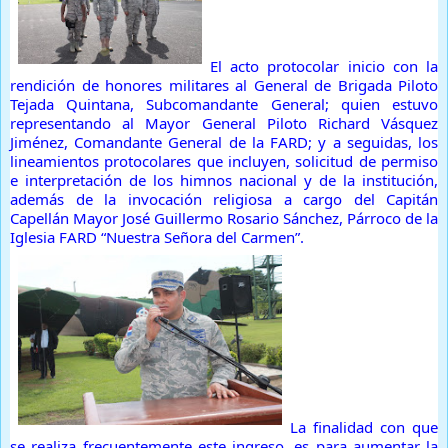
El acto protocolar inicio con la
rendición de honores militares al General de Brigada Piloto
Tejada Quintana, Subcomandante General; quien estuvo
representando al Mayor General Piloto Richard Vásquez
Jiménez, Comandante General de la FARD; y a seguidas, los
lineamientos protocolares que incluyen, solicitud de permiso
e interpretación de los himnos nacional y de la institución,
además de la invocación religiosa a cargo del Capitán
Capellán Mayor José Guillermo Rosario Sánchez, Párroco de la
Iglesia FARD “Nuestra Señora del Carmen”.
La finalidad con que
se realiza frecuentemente este ingreso, es para aumentar la