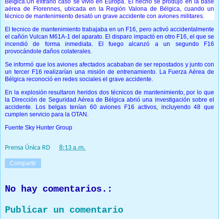
Belgica.Un extraño caso se vivió en Europa. El hecho se produjo en la base
aérea de Florennes, ubicada en la Región Valona de Bélgica, cuando un
técnico de man
tenimiento desató un grave accidente con aviones militares.
El tecnico de mantenimiento trabajaba en un F16, pero activó accidentalmente
el cañón Vulcan M61A-1 del aparato. El disparo impactó en otro F16, el que se
incendió de forma inmediata. El fuego alcanzó a un segundo F16
provocándole daños colaterales.
Se informó que los aviones afectados acababan de ser repostados y junto con
un tercer F16 realizarían una misión de entrenamiento. La Fuerza Aérea de
Bélgica reconoció en redes sociales el grave accidente.
En la explosión resultaron heridos dos técnicos de mantenimiento, por lo que
la Dirección de Seguridad Aérea de Bélgica abrió una investigación sobre el
accidente. Los belgas tenían 60 aviones F16 activos, incluyendo 48 que
cumplen servicio para la OTAN.
Fuente Sky Hunter Group
Prensa Única RD
at
8:13 a.m.
Compartir
No hay comentarios.:
Publicar un comentario