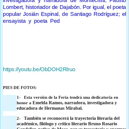
investigadora y narradora de Montecristi; Fausto
Lombert, historiador de Dajabón. Por igual, el poeta
popular Josián Espinal, de Santiago Rodríguez; el
ensayista y poeta Ped
ro Ovalles, de Espaillat; el
poeta y ensayista Héctor Brea Tió, de Valverde, y la
poeta oriunda de San Francisco de Macorís, Melba
Marrero de Munné.
Video:
https://youtu.be/ObDOH2Rlruo
PIES DE FOTOS:
1-
Esta versión de la Feria tendrá una dedicatoria en
Emelda Ramos, narradora, investigadora y
honor a
educadora de Hermanas Mirabal.
También se reconocerá la trayectoria literaria del
2-
académico, filólogo y crítico literario Bruno Rosario