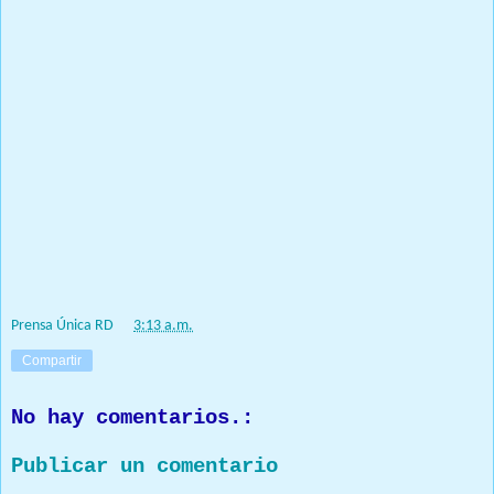
Colombia y Venezuela.
El calendario del mencionado campeonato,
además de la competencia de mañana domingo en
Esperanza, sigue en Moca, el 18 de abril; en Sosúa el
30 de mayo; en La Vega el 27 de junio y el cierre en
Santiago el 18 de julio.
PIE DE FOTO:
Pedalistas del equipo La Unión, de Sosúa, Puerto
Plata
Prensa Única RD
at
3:13 a.m.
Compartir
No hay comentarios.:
Publicar un comentario