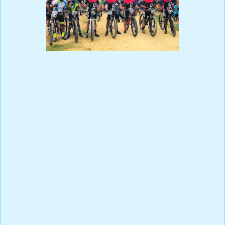
Prensa Única RD
Por Oscar Polanco
SOSÚA, Puerto Plata, República Dominicana
(6-3-2021).-
El municipio de Sosúa, Puerto Plata,
presentó dos equipos, La Unión MTB y Los Tiburones
MTB, para su participación en el campeonato de
mountainbike del Cibao, que inicia mañana domingo
en la comunidad de Esperanza, Valverde.
El pedalista Manuel Ventura, de Los Tiburones,
quien ofreció la información, manifestó que el equipo