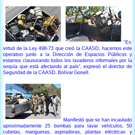
"En
virtud de la Ley 498-73 que creó la CAASD, hacemos este
operativo junto a la Dirección de Espacios Públicos y
estamos clausurando todos los lavaderos informales por la
sequía que está afectando al país", expresó el director de
Seguridad de la CAASD, Bolívar Gonell.
Manifestó que se han incautado
aproximadamente 25 bombas para lavar vehículos, 50
cubetas, mangueras, aspiradoras, plantas eléctricas y