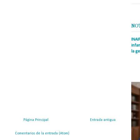
NO
INAI
infan
la ge
Prens
Rodrí
es la
Nacio
Página Principal
Entrada antigua
ribirse a:
Comentarios de la entrada (Atom)