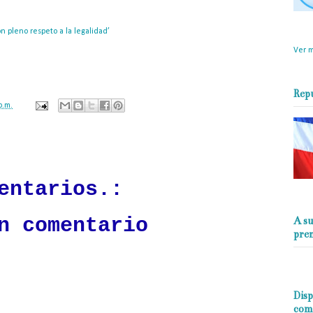
objet
 pleno respeto a la legalidad’
: Rusia anuncia que el envío de militares a
perio
peto’ con la constitución del país caribeño y rechaza así las críticas de
Ver m
Rep
p.m.
ación mantendrá políticas estrictas basadas en la objetividad, veracidad
n todo momento.
entarios.:
n comentario
A su
pre
Disp
com