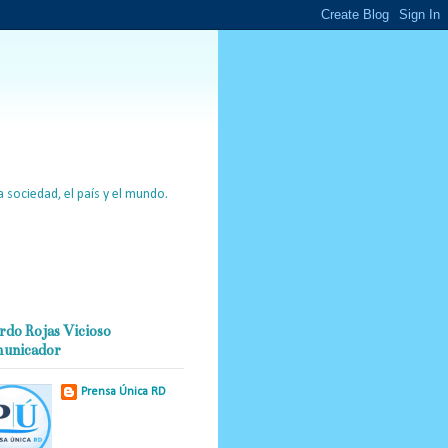
 sociedad, el país y el mundo.
rdo Rojas Vicioso
unicador
Prensa Única RD
Nuestro medio de
comunicación