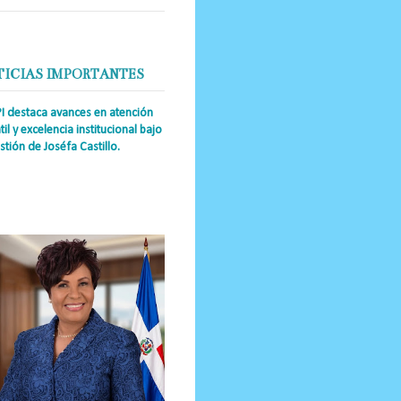
TICIAS IMPORTANTES
PI destaca avances en atención
til y excelencia institucional bajo
stión de Joséfa Castillo.
a Única RD Josefa Castillo
guez (también referida como Joséfa)
 directora ejecutiva del Instituto
nal de Atención Integr...