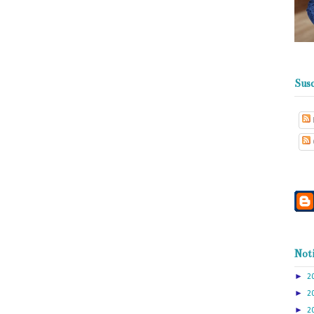
Susc
Noti
►
2
►
2
►
2