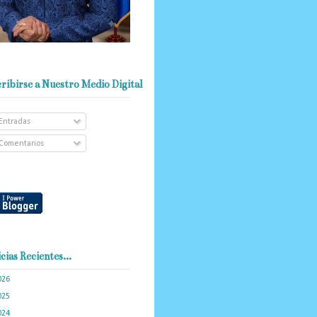
ribirse a Nuestro Medio Digital
Entradas
Comentarios
cias Recientes...
026
(103)
025
(288)
024
(374)