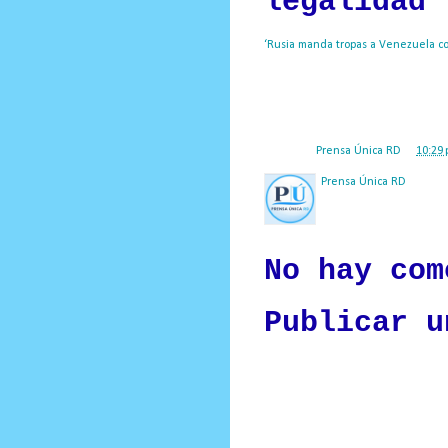
legalidad’
‘Rusia manda tropas a Venezuela con
Venezuela tiene lugar con ‘pleno res
EE.UU.
Prensa Única RD
Posted by
Prensa Única RD
at
10:29 
Prensa Única RD
Nuestro medio de comunic
y criterio periodístico e
No hay com
Publicar u