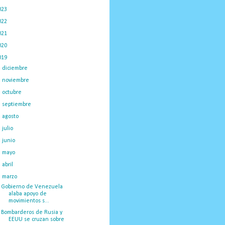
023
(434)
022
(449)
021
(898)
020
(775)
019
(1219)
►
diciembre
(59)
►
noviembre
(91)
►
octubre
(66)
►
septiembre
(1)
►
agosto
(18)
►
julio
(52)
►
junio
(44)
►
mayo
(130)
►
abril
(97)
▼
marzo
(138)
Gobierno de Venezuela
alaba apoyo de
movimientos s...
Bombarderos de Rusia y
EEUU se cruzan sobre