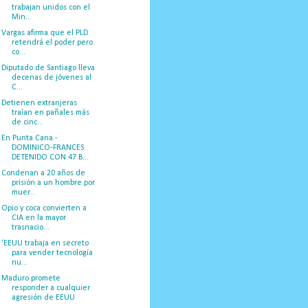
trabajan unidos con el
Min...
Vargas afirma que el PLD
retendrá el poder pero
co...
Diputado de Santiago lleva
decenas de jóvenes al
C...
Detienen extranjeras
traían en pañales más
de cinc...
En Punta Cana.-
DOMINICO-FRANCES
DETENIDO CON 47 B...
Condenan a 20 años de
prisión a un hombre por
muer...
Opio y coca convierten a
CIA en la mayor
trasnacio...
‘EEUU trabaja en secreto
para vender tecnología
nu...
Maduro promete
responder a cualquier
agresión de EEUU