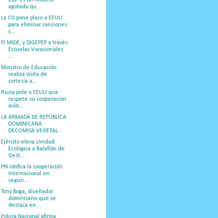
agotado qu...
La CIJ pone plazo a EEUU
para eliminar sanciones
c...
El MIDE, y DIGEPEP a través
Escuelas Vocacionales
...
Ministro de Educación
realiza visita de
cortesía a...
Rusia pide a EEUU que
respete su cooperación
milit...
LA ARMADA DE REPÚBLICA
DOMINICANA
DECOMISA VEGETAL...
Ejército eleva Unidad
Ecológica a Batallón de
Gest...
PN ratifica la cooperación
internacional en
seguri...
Tony Boga, diseñador
dominicano que se
destaca en ...
Policia Nacional afirma