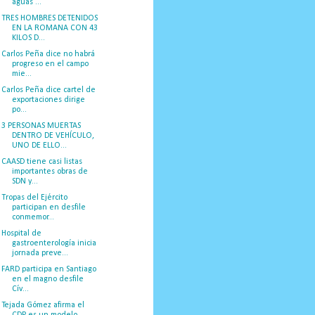
aguas ...
TRES HOMBRES DETENIDOS
EN LA ROMANA CON 43
KILOS D...
Carlos Peña dice no habrá
progreso en el campo
mie...
Carlos Peña dice cartel de
exportaciones dirige
po...
3 PERSONAS MUERTAS
DENTRO DE VEHÍCULO,
UNO DE ELLO...
CAASD tiene casi listas
importantes obras de
SDN y...
Tropas del Ejército
participan en desfile
conmemor...
Hospital de
gastroenterología inicia
jornada preve...
FARD participa en Santiago
en el magno desfile
Cív...
Tejada Gómez afirma el
CDP es un modelo