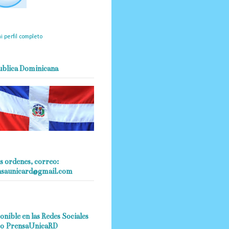
mantendrá políticas
estrictas basadas en la
ividad, veracidad y criterio
dístico en todo momento.
i perfil completo
ublica Dominicana
s ordenes, correo:
nsaunicard@gmail.com
onible en las Redes Sociales
o PrensaUnicaRD