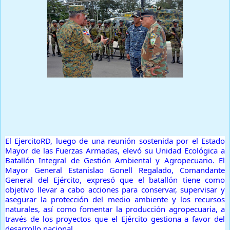
Prensa Única RD
El EjercitoRD, luego de una reunión sostenida por el Estado
Mayor de las Fuerzas Armadas, elevó su Unidad Ecológica a
Batallón Integral de Gestión Ambiental y Agropecuario. El
Mayor General Estanislao Gonell Regalado, Comandante
General del Ejército, expresó que el batallón tiene como
objetivo llevar a cabo acciones para conservar, supervisar y
asegurar la protección del medio ambiente y los recursos
naturales, así como fomentar la producción agropecuaria, a
través de los proyectos que el Ejército gestiona a favor del
desarrollo nacional.