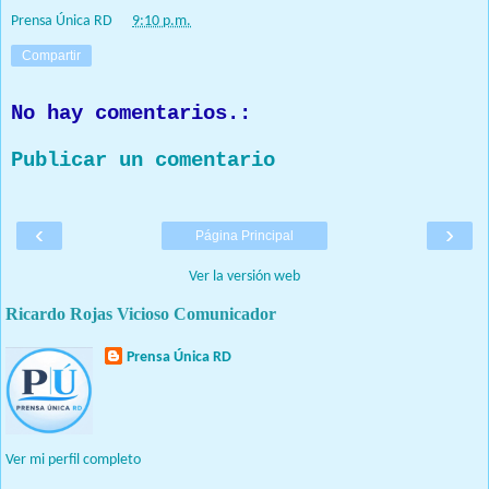
Prensa Única RD
at
9:10 p.m.
Compartir
No hay comentarios.:
Publicar un comentario
‹
›
Página Principal
Ver la versión web
Ricardo Rojas Vicioso Comunicador
Prensa Única RD
Nuestro medio de comunicación mantendrá políticas estrictas
basadas en la objetividad, veracidad y criterio periodístico en
todo momento.
Ver mi perfil completo