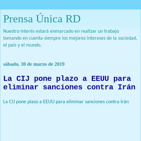
Prensa Única RD
Nuestro interés estará enmarcado en realizar un trabajo
tomando en cuenta siempre los mejores intereses de la sociedad,
el país y el mundo.
sábado, 30 de marzo de 2019
La CIJ pone plazo a EEUU para
eliminar sanciones contra Irán
La CIJ pone plazo a EEUU para eliminar sanciones contra Irán
: La
Corte Internacional de Justicia (CIJ) fija el 15 de mayo como
fecha límite para que EE.UU. explique cómo va a levantar parte
de sus sanciones contra Irán.
Prensa Única RD