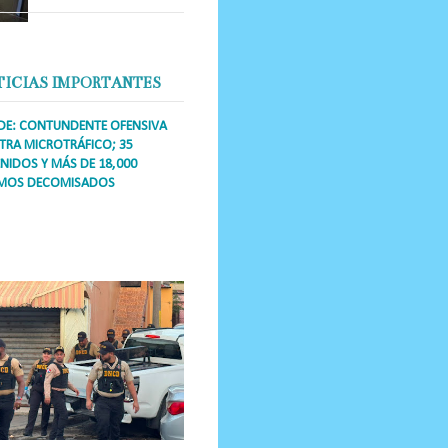
TICIAS IMPORTANTES
DE: CONTUNDENTE OFENSIVA
RA MICROTRÁFICO; 35
NIDOS Y MÁS DE 18,000
MOS DECOMISADOS
a Única RD Los operativos de
dicción abarcaron a más de 25
res de esa demarcación, donde
s se confiscaron armas, dinero,...