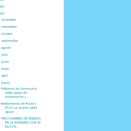
020
(775)
019
(1219)
►
diciembre
(59)
►
noviembre
(91)
►
octubre
(66)
►
septiembre
(1)
►
agosto
(18)
►
julio
(52)
►
junio
(44)
►
mayo
(130)
►
abril
(97)
▼
marzo
(138)
Gobierno de Venezuela
alaba apoyo de
movimientos s...
Bombarderos de Rusia y
EEUU se cruzan sobre
aguas ...
TRES HOMBRES DETENIDOS
EN LA ROMANA CON 43
KILOS D...