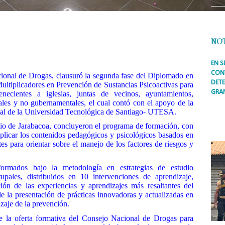
NO
EN S
CONT
ional de Drogas, clausuró la segunda fase del Diplomado en
DETE
ltiplicadores en Prevención de Sustancias Psicoactivas para
GRA
enecientes a iglesias, juntas de vecinos, ayuntamientos,
les y no gubernamentales, el cual contó con el apoyo de la
Prens
aval de la Universidad Tecnológica de Santiago- UTESA.
inter
secto
pio de Jarabacoa, concluyeron el programa de formación, con
ademá
tiplicar los contenidos pedagógicos y psicológicos basados en
ntes para orientar sobre el manejo de los factores de riesgos y
rmados bajo la metodología en estrategias de estudio
upales, distribuidos en 10 intervenciones de aprendizaje,
ón de las experiencias y aprendizajes más resaltantes del
de la presentación de prácticas innovadoras y actualizadas en
zaje de la prevención.
e la oferta formativa del Consejo Nacional de Drogas para