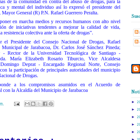
mas de la comunidad en contra del abuso de drogas, para la
ica y mental del individuo así lo expresó el presidente del
 Mayor General (R) P.N. Rafael Guerrero Peralta.
Susc
 poner en marcha medios y recursos humanos con alto nivel
ón de iniciativas tendentes a mejorar la calidad de vida,
 resistencia colectiva ante la oferta de drogas”.
r el Presidente del Consejo Nacional de Drogas, Rafael
e Municipal de Jarabacoa, Dr. Carlos José Sánchez Pineda;
 - Rector de la Universidad Tecnológica de Santiago -
a. María Elizabeth Rosario Tiburcio, Vice Alcaldesa
. Domingo Deprat - Encargado Regional Norte, Consejo
on la participación de principales autoridades del municipio
Nacional de Drogas.
esponde a los compromisos asumidos en el Acuerdo de
al con la Alcaldía del Municipio de Jarabacoa
Noti
►
2
.m.
►
2
►
2
ación mantendrá políticas estrictas basadas en la objetividad, veracidad
►
2
n todo momento.
►
2
►
2