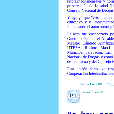
reforzar los mensajes y nor
preservación de la salud fís
Consejo Nacional de Drogas,
Y agregó que “esto implica
educativo y la implementaci
fomentando el autocontrol y la
El acto fue encabezado po
Guerrero Peralta; el Alcald
Maestro Cándido Almánzar
UTESA, Recinto Mao.Licd
Municipal Jarabacoa; Lic
Nacional de Drogas y contó c
de Jarabacoa y del Consejo 
Esta acción formativa r
Cooperación Interinstitucion
Posted by
Prensa Única RD
at
3:35 p
Prensa Única RD
Nuestro medio de comunic
y criterio periodístico e