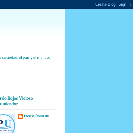
 sociedad, el país y el mundo.
rdo Rojas Vicioso
unicador
Prensa Única RD
Nuestro medio de
comunicación