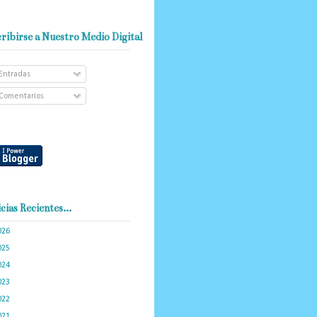
ribirse a Nuestro Medio Digital
Entradas
Comentarios
cias Recientes...
026
(101)
025
(288)
024
(374)
023
(434)
022
(449)
021
(898)