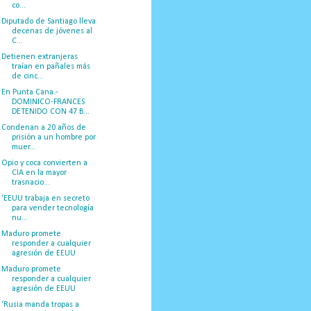
co...
Diputado de Santiago lleva
decenas de jóvenes al
C...
Detienen extranjeras
traían en pañales más
de cinc...
En Punta Cana.-
DOMINICO-FRANCES
DETENIDO CON 47 B...
Condenan a 20 años de
prisión a un hombre por
muer...
Opio y coca convierten a
CIA en la mayor
trasnacio...
‘EEUU trabaja en secreto
para vender tecnología
nu...
Maduro promete
responder a cualquier
agresión de EEUU
Maduro promete
responder a cualquier
agresión de EEUU
‘Rusia manda tropas a