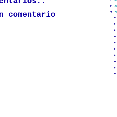
entarios.:
►
2
n comentario
▼
2