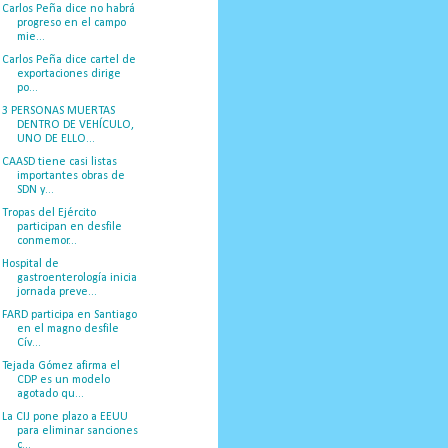
Carlos Peña dice no habrá
progreso en el campo
mie...
Carlos Peña dice cartel de
exportaciones dirige
po...
3 PERSONAS MUERTAS
DENTRO DE VEHÍCULO,
UNO DE ELLO...
CAASD tiene casi listas
importantes obras de
SDN y...
Tropas del Ejército
participan en desfile
conmemor...
Hospital de
gastroenterología inicia
jornada preve...
FARD participa en Santiago
en el magno desfile
Cív...
Tejada Gómez afirma el
CDP es un modelo
agotado qu...
La CIJ pone plazo a EEUU
para eliminar sanciones
c...