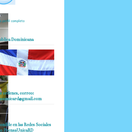
mantendrá políticas
estrictas basadas en la
ividad, veracidad y criterio
dístico en todo momento.
i perfil completo
ublica Dominicana
s ordenes, correo:
nsaunicard@gmail.com
onible en las Redes Sociales
o PrensaUnicaRD