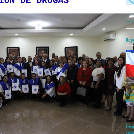
IÓN DE DROGAS
objet
perio
Ver m
Rep
A su
pre
Disp
com