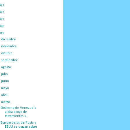
023
(434)
022
(449)
021
(898)
020
(775)
019
(1219)
►
diciembre
(59)
►
noviembre
(91)
►
octubre
(66)
►
septiembre
(1)
►
agosto
(18)
►
julio
(52)
►
junio
(44)
►
mayo
(130)
►
abril
(97)
▼
marzo
(138)
Gobierno de Venezuela
alaba apoyo de
movimientos s...
Bombarderos de Rusia y
EEUU se cruzan sobre