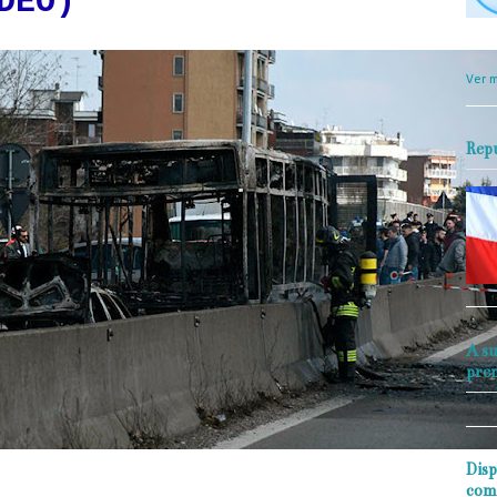
DEO)
objet
perio
Ver m
Rep
A su
pre
Disp
eros junto a los restos de un autobús en San Donato Milanese, Italia, el 20 de marzo de
com