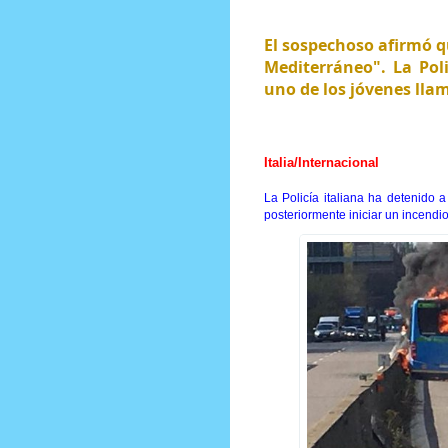
El sospechoso afirmó q
Mediterráneo". La Pol
uno de los jóvenes lla
Prensa Única RD
Italia/Internacional
La Policía italiana ha detenido
posteriormente iniciar un incendio 
П
о
с
м
о
т
р
е
т
ь
и
з
о