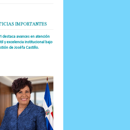
TICIAS IMPORTANTES
PI destaca avances en atención
til y excelencia institucional bajo
stión de Joséfa Castillo.
a Única RD Josefa Castillo
guez (también referida como Joséfa)
 directora ejecutiva del Instituto
nal de Atención Integr...