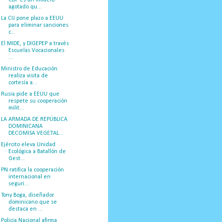
agotado qu...
La CIJ pone plazo a EEUU
para eliminar sanciones
c...
El MIDE, y DIGEPEP a través
Escuelas Vocacionales
...
Ministro de Educación
realiza visita de
cortesía a...
Rusia pide a EEUU que
respete su cooperación
milit...
LA ARMADA DE REPÚBLICA
DOMINICANA
DECOMISA VEGETAL...
Ejército eleva Unidad
Ecológica a Batallón de
Gest...
PN ratifica la cooperación
internacional en
seguri...
Tony Boga, diseñador
dominicano que se
destaca en ...
Policia Nacional afirma