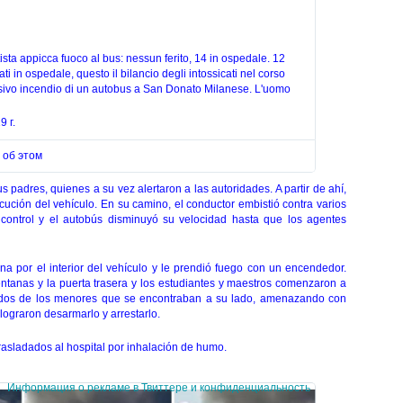
tista appicca fuoco al bus: nessun ferito, 14 in ospedale. 12 
ati in ospedale, questo il bilancio degli intossicati nel corso 
sivo incendio di un autobus a San Donato Milanese. L'uomo 
9 г.
 об этом
s padres, quienes a su vez alertaron a las autoridades. A partir de ahí,
ecución del vehículo. En su camino, el conductor embistió contra varios
control y el autobús disminuyó su velocidad hasta que los agentes
a por el interior del vehículo y le prendió fuego con un encendedor.
ntanas y la puerta trasera y los estudiantes y maestros comenzaron a
 a dos de los menores que se encontraban a su lado, amenazando con
 lograron desarmarlo y arrestarlo.
rasladados al hospital por inhalación de humo.
Информация о рекламе в Твиттере и конфиденциальность