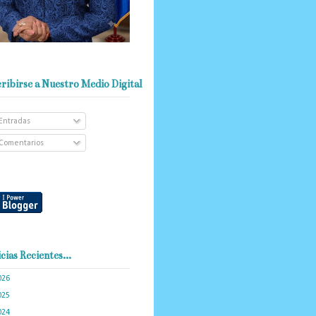
ribirse a Nuestro Medio Digital
Entradas
Comentarios
cias Recientes...
026
(103)
025
(288)
024
(374)