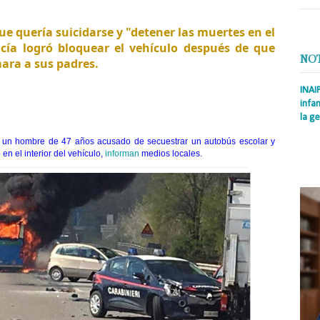
Daniele Bennati
/ AP
ue quería suicidarse y "detener las muertes en el
icía logró bloquear el vehículo después de que
NO
mara a sus padres.
INAI
infan
la ge
Prens
 a un hombre de 47 años acusado de secuestrar un autobús escolar y
Rodrí
en el interior del vehículo,
informan
medios locales.
es la
Nacio
Информация о рекламе в Твиттере и конфиденциальность