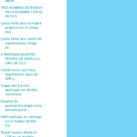
aguas ...
TRES HOMBRES DETENIDOS
EN LA ROMANA CON 43
KILOS D...
Carlos Peña dice no habrá
progreso en el campo
mie...
Carlos Peña dice cartel de
exportaciones dirige
po...
3 PERSONAS MUERTAS
DENTRO DE VEHÍCULO,
UNO DE ELLO...
CAASD tiene casi listas
importantes obras de
SDN y...
Tropas del Ejército
participan en desfile
conmemor...
Hospital de
gastroenterología inicia
jornada preve...
FARD participa en Santiago
en el magno desfile
Cív...
Tejada Gómez afirma el
CDP es un modelo