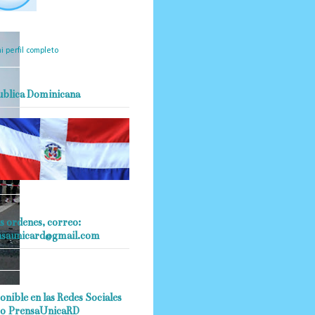
mantendrá políticas
estrictas basadas en la
ividad, veracidad y criterio
dístico en todo momento.
i perfil completo
ublica Dominicana
s ordenes, correo:
nsaunicard@gmail.com
onible en las Redes Sociales
 2019.
o PrensaUnicaRD