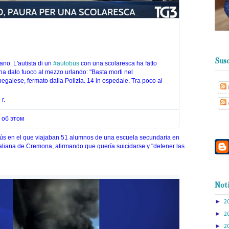
Susc
ano. L'autista di un 
#
autobus
 con una scolaresca ha fatto 
ha dato fuoco al mezzo urlando: "Basta morti nel 
Mediterraneo". È un senegalese, fermato dalla Polizia. 14 in ospedale. Tra poco al 
г.
 об этом
bús en el que viajaban 51 alumnos de una escuela secundaria en
italiana de Cremona, afirmando que quería suicidarse y "detener las
Noti
Информация о рекламе в Твиттере и конфиденциальность
►
2
►
2
►
2