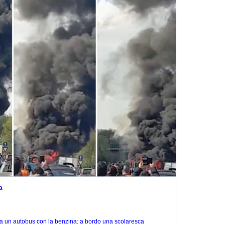
a
✔
a un autobus con la benzina: a bordo una scolaresca  
h