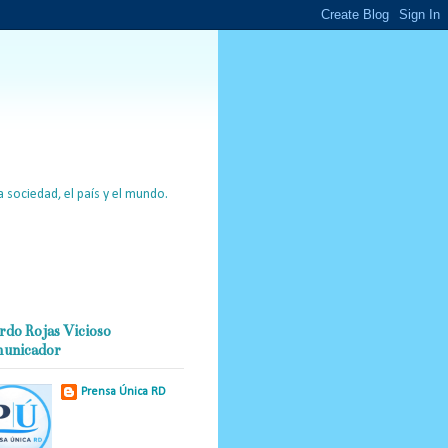
 sociedad, el país y el mundo.
rdo Rojas Vicioso
unicador
Prensa Única RD
Nuestro medio de
comunicación