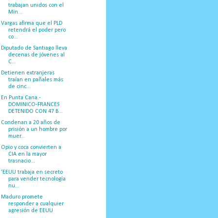
trabajan unidos con el
Min...
Vargas afirma que el PLD
retendrá el poder pero
co...
Diputado de Santiago lleva
decenas de jóvenes al
C...
Detienen extranjeras
traían en pañales más
de cinc...
En Punta Cana.-
DOMINICO-FRANCES
DETENIDO CON 47 B...
Condenan a 20 años de
prisión a un hombre por
muer...
Opio y coca convierten a
CIA en la mayor
trasnacio...
‘EEUU trabaja en secreto
para vender tecnología
nu...
Maduro promete
responder a cualquier
agresión de EEUU