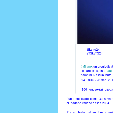
Sky tg24
✔
@SkyTG24
#
Milano
, un pregiudica
scolaresca sulla 
#
Paull
bambini. Nessun ferito.
94
8:46 - 20 мар. 201
166 человек(а) говор
Fue identificado como Ousseynou
ciudadano italiano desde 2004.
Era el chofer del autobús y ten