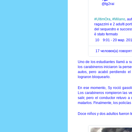
✔
в
@tg2rai
Т
в
и
#
UltimOra
, 
#
Milano
, au
т
ragazzini e 2 adulti port
т
del sequestro e succes
е
è stato fermato
р
10
9:01 - 20 мар. 201
е
17 человек(а) говорят
Uno de los estudiantes llamó a su
los carabineros iniciaron la pers
autos, pero acabó perdiendo el 
lograron bloquearlo.
En ese momento, Sy roció gasolin
Los carabineros rompieron las ve
salir, pero el conductor retuvo
matarlos. Finalmente, los policías
Doce niños y dos adultos fueron t
П