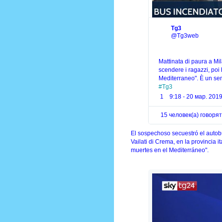
б
р
а
Tg3
✔
ж
@Tg3web
е
н
и
Mattinata di paura a Mil
е
scendere i ragazzi, poi 
в
Т
#
Tg3
в
1
9:18 - 20 мар. 2019 
и
т
15 человек(а) говорят
т
е
El sospechoso secuestró el auto
р
Vailati di Crema, en la provincia 
е
muertes en el Mediterráneo".