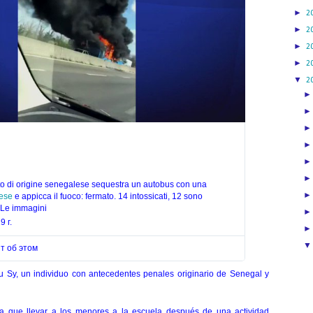
►
2
►
2
►
2
►
2
▼
2
to di origine senegalese sequestra un autobus con una 
ese
 e appicca il fuoco: fermato. 14 intossicati, 12 sono 
 Le immagini
9 г.
ят об этом
 Sy, un individuo con antecedentes penales originario de Senegal y
ía que llevar a los menores a la escuela después de una actividad