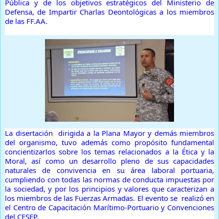
Pública y de los objetivos estratégicos del Ministerio de
Defensa, de Impartir Charlas Deontológicas a los miembros
de las FF.AA.
La disertación dirigida a la Plana Mayor y demás miembros
del organismo, tuvo además como propósito fundamental
concientizarlos sobre los temas relacionados a la Ética y la
Moral, así como un desarrollo pleno de sus capacidades
naturales de convivencia en su área laboral portuaria,
cumpliendo con todas las normas de conducta impuestas por
la sociedad, y por los principios y valores que caracterizan a
los miembros de las Fuerzas Armadas. El evento se realizó en
el Centro de Capacitación Marítimo-Portuario y Convenciones
del CESEP.