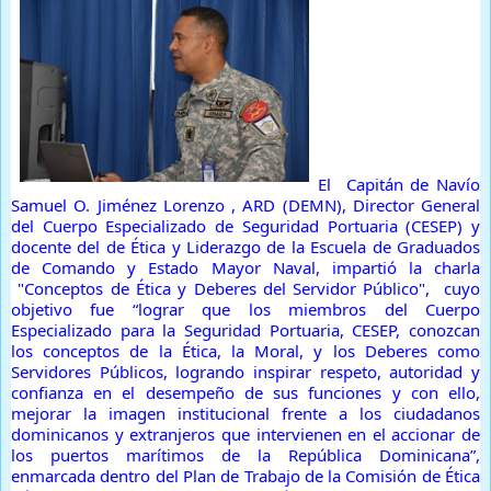
El Capitán de Navío
Samuel O. Jiménez Lorenzo , ARD (DEMN), Director General
del Cuerpo Especializado de Seguridad Portuaria (CESEP) y
docente del de Ética y Liderazgo de la Escuela de Graduados
de Comando y Estado Mayor Naval, impartió la charla
"Conceptos de Ética y Deberes del Servidor Público", cuyo
objetivo fue “lograr que los miembros del Cuerpo
Especializado para la Seguridad Portuaria, CESEP, conozcan
los conceptos de la Ética, la Moral, y los Deberes como
Servidores Públicos, logrando inspirar respeto, autoridad y
confianza en el desempeño de sus funciones y con ello,
mejorar la imagen institucional frente a los ciudadanos
dominicanos y extranjeros que intervienen en el accionar de
los puertos marítimos de la República Dominicana”,
enmarcada dentro del Plan de Trabajo de la Comisión de Ética