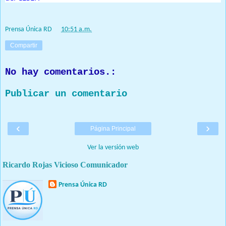
Prensa Única RD
at
10:51 a.m.
Compartir
No hay comentarios.:
Publicar un comentario
‹
›
Página Principal
Ver la versión web
Ricardo Rojas Vicioso Comunicador
Prensa Única RD
Nuestro medio de comunicación mantendrá políticas estrictas
basadas en la objetividad, veracidad y criterio periodístico en
todo momento.