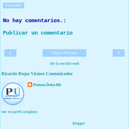
Compartir
No hay comentarios.:
Publicar un comentario
‹
›
Página Principal
Ver la versión web
Ricardo Rojas Vicioso Comunicador
Prensa Única RD
Nuestro medio de comunicación mantendrá políticas estrictas
basadas en la objetividad, veracidad y criterio periodístico en
todo momento.
Ver mi perfil completo
Con tecnología de
Blogger
.