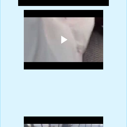
Ver dos videos
Prensa Única RD.