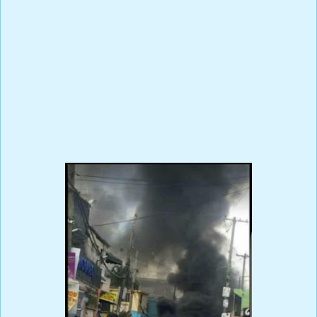
Castaño Guzmán, es una muestra no solo de la gravedad de los
fallos , también que él tenía total conocimiento de lo que iba a
pasar .
Es lamentable que además del pueblo Dominicano también los
observadores Internacionales y la OEA y sus técnicos hayan sido
tomados de pendejos por esa JCE y su pleno . Por lo que hoy
República Dominicana es una vergüenza para la democracia
regional.