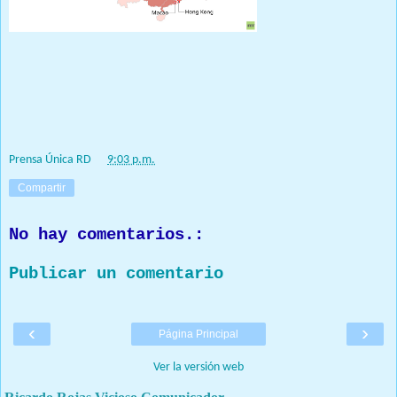
Prensa Única RD
at
9:03 p.m.
Compartir
No hay comentarios.:
Publicar un comentario
‹
›
Página Principal
Ver la versión web