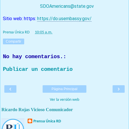
Consultas que no son de
emergencia:
SDOAmericans@state.gov
Sitio web: https:
https://do.usembassy.gov/
Prensa Única RD
at
10:05 a.m.
Compartir
No hay comentarios.:
Publicar un comentario
‹
›
Página Principal
Ver la versión web
Ricardo Rojas Vicioso Comunicador
Prensa Única RD