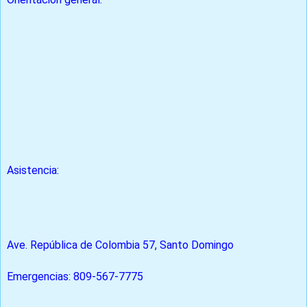
Evite las multitudes y las manifestaciones.
Notifique a sus amigos y familiares sobre sus planes
diarios y una forma de comunicarse con usted.
Ten cuidado de tu entorno.
Haga planes de contingencia para irse.
Lleve una fotocopia de la página de datos biográficos
de su pasaporte.
Mantenga un teléfono celular con números
importantes programados.
Asistencia:
Embajada de los Estados Unidos en Santo Domingo,
República Dominicana
Ave. República de Colombia 57, Santo Domingo
Emergencias: 809-567-7775