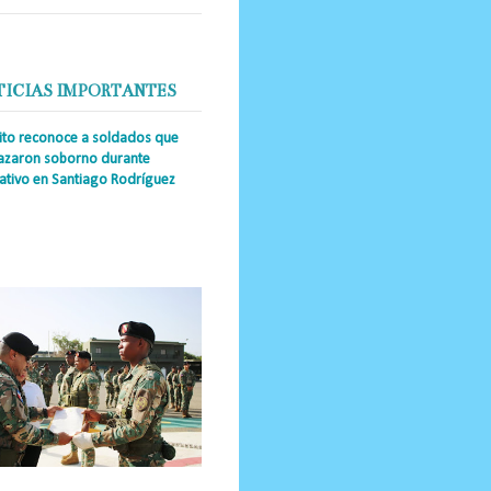
TICIAS IMPORTANTES
cito reconoce a soldados que
azaron soborno durante
ativo en Santiago Rodríguez
a Única RD _Los miembros de la
tución impidieron el ingreso
ular de dinero al país y reafirmaron
u actuación los valore...