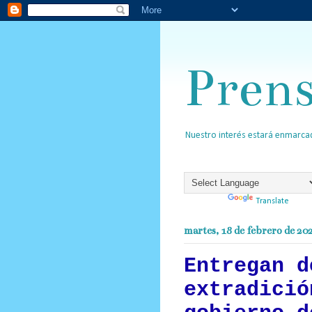
Pren
Nuestro interés estará enmarcad
Powered by
Translate
martes, 18 de febrero de 20
Entregan d
extradició