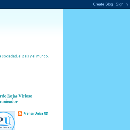
 sociedad, el país y el mundo.
rdo Rojas Vicioso
unicador
Prensa Única RD
Nuestro medio de
comunicación