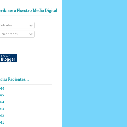
ribirse a Nuestro Medio Digital
Entradas
Comentarios
cias Recientes...
026
(102)
025
(288)
024
(374)
023
(434)
022
(449)
021
(898)