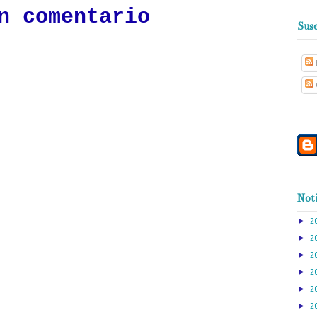
n comentario
Susc
Noti
►
2
►
2
►
2
►
2
►
2
►
2