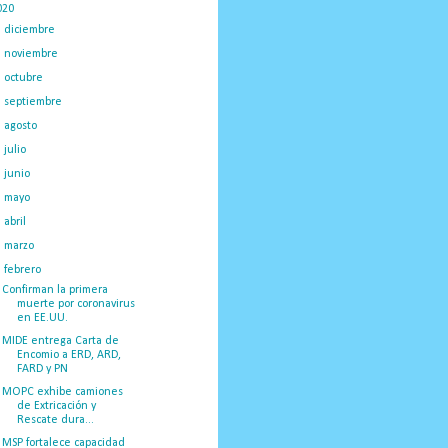
020
(775)
►
diciembre
(130)
►
noviembre
(120)
►
octubre
(117)
►
septiembre
(59)
►
agosto
(28)
►
julio
(39)
►
junio
(35)
►
mayo
(32)
►
abril
(14)
►
marzo
(67)
▼
febrero
(72)
Confirman la primera
muerte por coronavirus
en EE.UU.
MIDE entrega Carta de
Encomio a ERD, ARD,
FARD y PN
MOPC exhibe camiones
de Extricación y
Rescate dura...
MSP fortalece capacidad