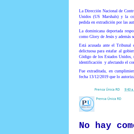
Prensa Única RD
La Dirección Nacional de Contr
Unidos (US Marshals) y la coo
pedida en extradición por las au
La dominicana deportada respo
como Glory de Jesús y además s
Está acusada ante el Tribunal 
delictuosa para estafar al gobie
Código de los Estados Unidos, r
identificación y afectando el com
Fue extraditada, en cumplimie
fecha 13/12/2019 que lo autoriz
Posted by
Prensa Única RD
at
9:43 a
Prensa Única RD
Nuestro medio de comunic
y criterio periodístico e
No hay com