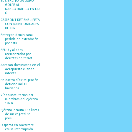
EL EJÉRCITO DA DURO
GOLPE AL
NARCOTRÁFICO EN LAS
Ú...
CESFRONT DETIENE JIPETA
CON 40 MIL UNIDADES
DE CIG...
Entregan dominicana
pedida en extradición
por esta...
EEUU y aliados
atemorizados por
derrotas de terrot...
Apresan dominicana en el
Aeropuerto cuando
intenta...
En cuatro días: Migración
detiene mil 10
haitianos...
Vídeo incautación por
miembros del ejército
187 li...
Ejército incauta 187 libras
de un vegetal se
presu...
Disparos en Navarrete
causa interrupción