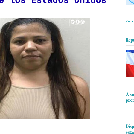
e los Estados Unidos
objet
perio
Ver m
Rep
A su
pre
Disp
com