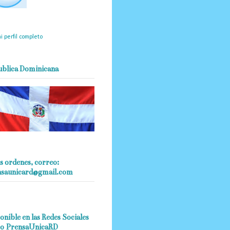
mantendrá políticas
estrictas basadas en la
ividad, veracidad y criterio
dístico en todo momento.
i perfil completo
ublica Dominicana
s ordenes, correo:
nsaunicard@gmail.com
onible en las Redes Sociales
o PrensaUnicaRD