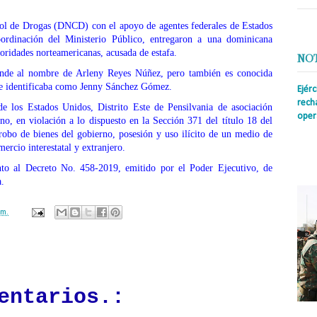
ol de Drogas (DNCD) con el apoyo de agentes federales de Estados
rdinación del Ministerio Público, entregaron a una dominicana
toridades norteamericanas, acusada de estafa.
NO
nde al nombre de Arleny Reyes Núñez, pero también es conocida
e identificaba como Jenny Sánchez Gómez.
Ejér
rech
de los Estados Unidos, Distrito Este de Pensilvania de asociación
oper
rno, en violación a lo dispuesto en la Sección 371 del título 18 del
obo de bienes del gobierno, posesión y uso ilícito de un medio de
Prens
ercio interestatal y extranjero.
insti
irreg
nto al Decreto No. 458-2019, emitido por el Poder Ejecutivo, de
con s
a.
.m.
ación mantendrá políticas estrictas basadas en la objetividad, veracidad
n todo momento.
entarios.: