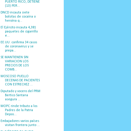
PUERTO RICO, DETIENE
(13) PER...
DNCD incauta siete
bolsitas de cocaína o
heroína q...
El Ejército incauta 4,381
paquetes de cigarrillo
e...
EE.UU. confirma 34 casos
de coronavirus y se
prepa...
SE MANTIENEN SIN
VARIACION LOS
PRECIOS DE LOS
COMB...
MOSCOSO PUELLO
DECENAS DE PACIENTES
CON ESTRECHEZ ...
Diputado y vocero del PRM
Bertico Santana
asegura ...
MOPC rinde tributo a los
Padres de la Patria
Depos...
Embajadores varios países
visitan frontera junto ...