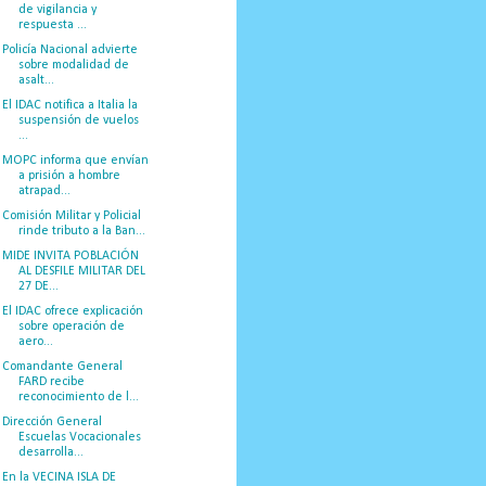
de vigilancia y
respuesta ...
Policía Nacional advierte
sobre modalidad de
asalt...
El IDAC notifica a Italia la
suspensión de vuelos
...
MOPC informa que envían
a prisión a hombre
atrapad...
Comisión Militar y Policial
rinde tributo a la Ban...
MIDE INVITA POBLACIÓN
AL DESFILE MILITAR DEL
27 DE...
El IDAC ofrece explicación
sobre operación de
aero...
Comandante General
FARD recibe
reconocimiento de l...
Dirección General
Escuelas Vocacionales
desarrolla...
En la VECINA ISLA DE