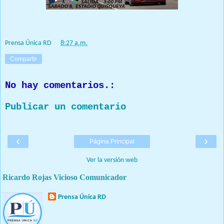
Prensa Única RD
Prensa Única RD
at
8:27 a.m.
Compartir
No hay comentarios.:
Publicar un comentario
‹
›
Página Principal
Ver la versión web
Ricardo Rojas Vicioso Comunicador
Prensa Única RD
Nuestro medio de comunicación mantendrá políticas estrictas
basadas en la objetividad, veracidad y criterio periodístico en