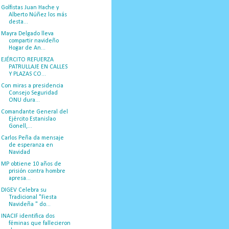
Golfistas Juan Hache y
Alberto Núñez los más
desta...
Mayra Delgado lleva
compartir navideño
Hogar de An...
EJÉRCITO REFUERZA
PATRULLAJE EN CALLES
Y PLAZAS CO...
Con miras a presidencia
Consejo Seguridad
ONU dura...
Comandante General del
Ejército Estanislao
Gonell,...
Carlos Peña da mensaje
de esperanza en
Navidad
MP obtiene 10 años de
prisión contra hombre
apresa...
DIGEV Celebra su
Tradicional "Fiesta
Navideña " do...
INACIF identifica dos
féminas que fallecieron