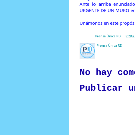
Ante lo arriba enunciad
URGENTE DE UN MURO en l
Unámonos en este propósito
Posted by
Prensa Única RD
at
8:28 a
Prensa Única RD
Nuestro medio de comunic
y criterio periodístico e
No hay com
Publicar u