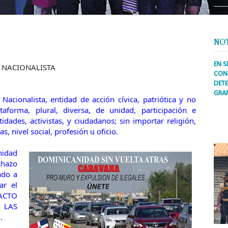
NO
EN S
 NACIONALISTA
CONT
DETE
GRA
acionalista, entidad de acción cívica, patriótica y no
aforma, plural, diversa, de unidad, participación e
Prens
inter
idades, activistas, y ciudadanos; sin importar religión,
secto
as, nivel social, profesión u oficio.
ademá
nidad
chazo
do a
ar el
CTO
 LAS
.