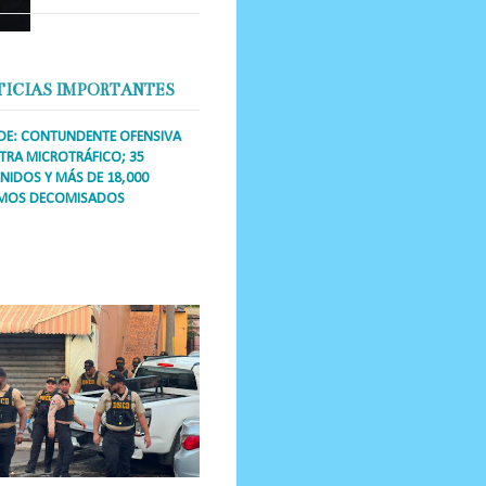
TICIAS IMPORTANTES
DE: CONTUNDENTE OFENSIVA
RA MICROTRÁFICO; 35
NIDOS Y MÁS DE 18,000
MOS DECOMISADOS
a Única RD Los operativos de
dicción abarcaron a más de 25
res de esa demarcación, donde
s se confiscaron armas, dinero,...