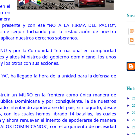
en el
do en
Susc
anera
ijo presente y con ese “NO A LA FIRMA DEL PACTO”,
 de seguir luchando por la restauración de nuestra
 aplicar nuestros derechos soberanos.
NU y por la Comunidad Internacional en complicidad
es y altos Ministros del gobierno dominicano, los unos
 los otros con sus acciones.
YA”, ha llegado la hora de la unidad para la defensa de
Noti
truir un MURO en la frontera como única manera de
►
2
pública Dominicana y por consiguiente, la de nuestros
►
2
tado intentando apoderarse del país, sin lograrlo, desde
 con los cuales hemos librado 14 batallas, las cuales
►
2
a y ahora renuevan el intento de apoderarse de manera
►
2
 “MALOS DOMINICANOS”, con el argumento de necesidad
►
2
►
2