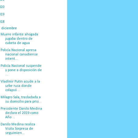
020
(775)
019
(1219)
018
(1058)
▼
diciembre
(132)
Muere infante ahogada
jugaba dentro de
cubeta de agua
Policía Nacional apresa
nacional canadiense
intent...
Policía Nacional suspende
y pone a disposición de
...
Vladímir Putin acude a la
urbe rusa donde
colapsó ...
Milagro Sala, trasladada a
su domicilio para prisi...
Presidente Danilo Medina
declara el 2019 como
Año ...
Danilo Medina realiza
Visita Sorpresa de
seguimien...