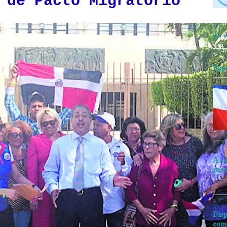
 de Pacto Migratorio
objet
perio
Ver m
Rep
A su
pre
Disp
com