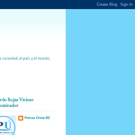
 sociedad, el país y el mundo.
rdo Rojas Vicioso
unicador
Prensa Única RD
Nuestro medio de
comunicación