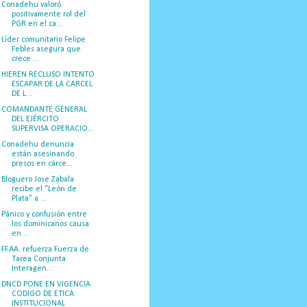
Conadehu valoró
positivamente rol del
PGR en el ca...
Líder comunitario Felipe
Febles asegura que
crece ...
HIEREN RECLUSO INTENTO
ESCAPAR DE LA CARCEL
DE L...
COMANDANTE GENERAL
DEL EJÉRCITO
SUPERVISA OPERACIO...
Conadehu denuncia
están asesinando
presos en cárce...
Bloguero Jose Zabala
recibe el “León de
Plata” a ...
Pánico y confusión entre
los dominicanos causa
en ...
FF.AA. refuerza Fuerza de
Tarea Conjunta
Interagen...
DNCD PONE EN VIGENCIA
CODIGO DE ETICA
INSTITUCIONAL