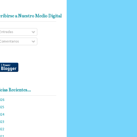
ribirse a Nuestro Medio Digital
Entradas
Comentarios
cias Recientes...
026
(101)
025
(288)
024
(374)
023
(434)
022
(449)
021
(898)