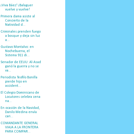
¡Viva Báez! ¡Balaguer
vuelve y vuelve!
Primera dama asiste al
Concierto de la
Natividad d...
Criminales prenden fuego
a bosque y deja sin luz
a...
Gustavo Montalvo: en
Nochebuena, el
Sistema 911 di...
Senador de EEUU: Al-Asad
ganó la guerra y no se
va...
Periodista Teofilo Bonilla
pierde hijo en
accident...
El Colegio Dominicano de
Locutores celebra cena
na...
En ocasión de la Navidad,
Danilo Medina envía
cari...
COMANDANTE GENERAL
VIAJA A LA FRONTERA
PARA COMPAR...