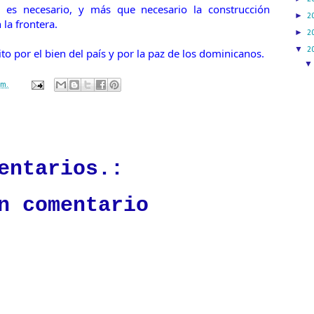
o es necesario, y más que necesario la construcción
►
2
a frontera.
►
2
▼
2
 por el bien del país y por la paz de los dominicanos.
.m.
ación mantendrá políticas estrictas basadas en la objetividad, veracidad
n todo momento.
entarios.:
n comentario