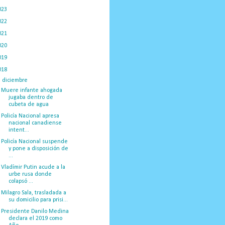
023
(434)
022
(449)
021
(898)
020
(775)
019
(1219)
018
(1058)
▼
diciembre
(132)
Muere infante ahogada
jugaba dentro de
cubeta de agua
Policía Nacional apresa
nacional canadiense
intent...
Policía Nacional suspende
y pone a disposición de
...
Vladímir Putin acude a la
urbe rusa donde
colapsó ...
Milagro Sala, trasladada a
su domicilio para prisi...
Presidente Danilo Medina
declara el 2019 como