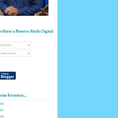
ribirse a Nuestro Medio Digital
Entradas
Comentarios
cias Recientes...
026
(103)
025
(288)
024
(374)