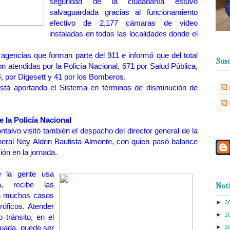
seguridad de la ciudadanía estuvo
salvaguardada gracias al funcionamiento
efectivo de 2,177 cámaras de video
instaladas en todas las localidades donde el
 agencias que forman parte del 911 e informó que del total
Susc
n atendidas por la Policía Nacional, 671 por Salud Pública,
, por Digesett y 41 por los Bomberos.
está aportando el Sistema en términos de disminución de
de la Policía Nacional
talvo visitó también el despacho del director general de la
neral Ney Aldrin Bautista Almonte, con quien pasó balance
ión en la jornada.
e la gente usa
a, recibe las
Noti
en muchos casos
►
2
róficos. Atender
►
2
 tránsito, en el
uada, puede ser
►
2