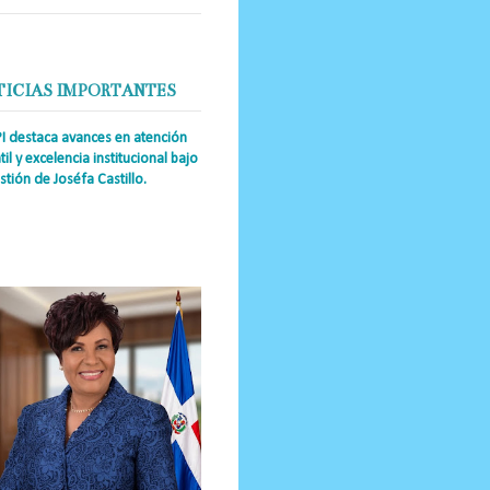
TICIAS IMPORTANTES
PI destaca avances en atención
til y excelencia institucional bajo
stión de Joséfa Castillo.
a Única RD Josefa Castillo
guez (también referida como Joséfa)
 directora ejecutiva del Instituto
nal de Atención Integr...