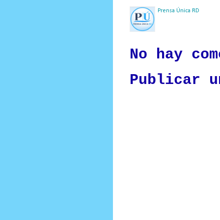
Prensa Única RD
Nuestro medio de comunic
y criterio periodístico e
No hay com
Publicar u