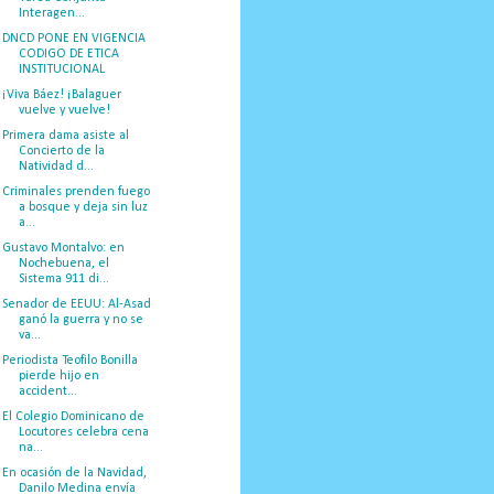
Interagen...
DNCD PONE EN VIGENCIA
CODIGO DE ETICA
INSTITUCIONAL
¡Viva Báez! ¡Balaguer
vuelve y vuelve!
Primera dama asiste al
Concierto de la
Natividad d...
Criminales prenden fuego
a bosque y deja sin luz
a...
Gustavo Montalvo: en
Nochebuena, el
Sistema 911 di...
Senador de EEUU: Al-Asad
ganó la guerra y no se
va...
Periodista Teofilo Bonilla
pierde hijo en
accident...
El Colegio Dominicano de
Locutores celebra cena
na...
En ocasión de la Navidad,
Danilo Medina envía