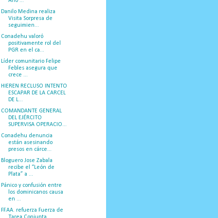
Año ...
Danilo Medina realiza
Visita Sorpresa de
seguimien...
Conadehu valoró
positivamente rol del
PGR en el ca...
Líder comunitario Felipe
Febles asegura que
crece ...
HIEREN RECLUSO INTENTO
ESCAPAR DE LA CARCEL
DE L...
COMANDANTE GENERAL
DEL EJÉRCITO
SUPERVISA OPERACIO...
Conadehu denuncia
están asesinando
presos en cárce...
Bloguero Jose Zabala
recibe el “León de
Plata” a ...
Pánico y confusión entre
los dominicanos causa
en ...
FF.AA. refuerza Fuerza de
Tarea Conjunta