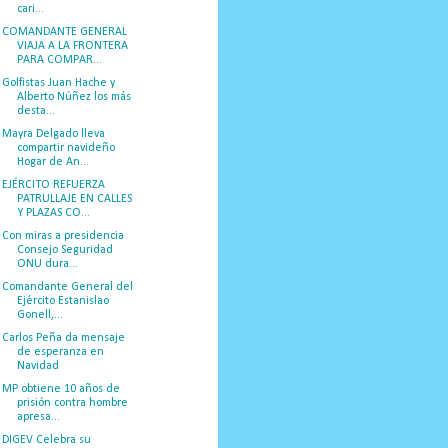
cari...
COMANDANTE GENERAL
VIAJA A LA FRONTERA
PARA COMPAR...
Golfistas Juan Hache y
Alberto Núñez los más
desta...
Mayra Delgado lleva
compartir navideño
Hogar de An...
EJÉRCITO REFUERZA
PATRULLAJE EN CALLES
Y PLAZAS CO...
Con miras a presidencia
Consejo Seguridad
ONU dura...
Comandante General del
Ejército Estanislao
Gonell,...
Carlos Peña da mensaje
de esperanza en
Navidad
MP obtiene 10 años de
prisión contra hombre
apresa...
DIGEV Celebra su