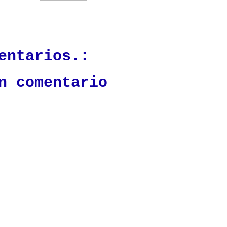
ación mantendrá políticas estrictas basadas en la objetividad, veracidad
n todo momento.
entarios.:
n comentario