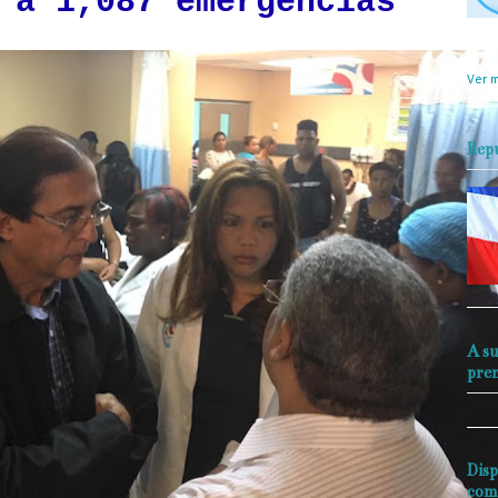
 a 1,087 emergencias
objet
perio
Ver m
Rep
A su
pre
Disp
com