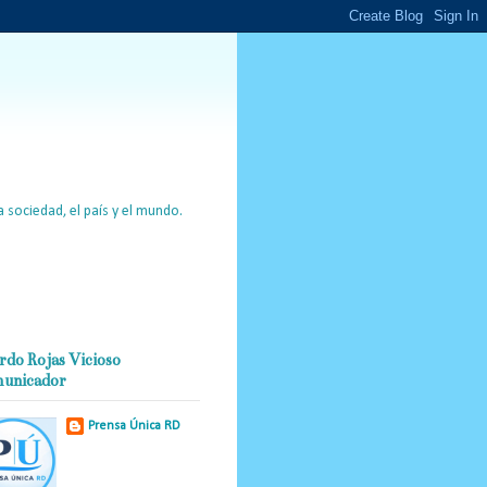
 sociedad, el país y el mundo.
rdo Rojas Vicioso
unicador
Prensa Única RD
Nuestro medio de
comunicación