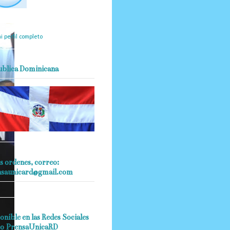
mantendrá políticas
estrictas basadas en la
ividad, veracidad y criterio
dístico en todo momento.
i perfil completo
ublica Dominicana
s ordenes, correo:
nsaunicard@gmail.com
onible en las Redes Sociales
o PrensaUnicaRD