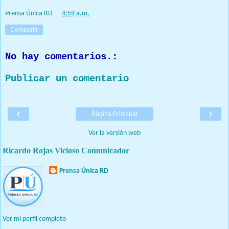
Prensa Única RD
at
4:59 a.m.
Compartir
No hay comentarios.:
Publicar un comentario
‹
›
Página Principal
Ver la versión web
Ricardo Rojas Vicioso Comunicador
Prensa Única RD
Nuestro medio de comunicación mantendrá políticas estrictas
basadas en la objetividad, veracidad y criterio periodístico en
todo momento.
Ver mi perfil completo