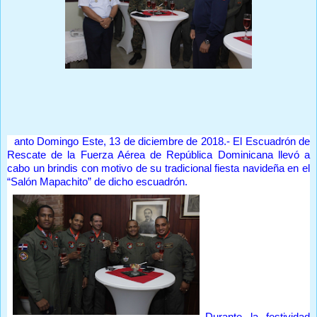
Prensa Única RD
S
anto Domingo Este, 13 de diciembre de 2018.- El Escuadrón de
Rescate de la Fuerza Aérea de República Dominicana llevó a
cabo un brindis con motivo de su tradicional fiesta navideña en el
“Salón Mapachito” de dicho escuadrón.