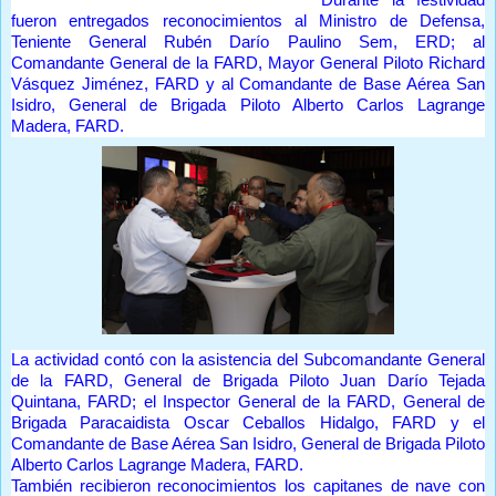
Durante la festividad
fueron entregados reconocimientos al Ministro de Defensa,
Teniente General Rubén Darío Paulino Sem, ERD; al
Comandante General de la FARD, Mayor General Piloto Richard
Vásquez Jiménez, FARD y al Comandante de Base Aérea San
Isidro, General de Brigada Piloto Alberto Carlos Lagrange
Madera, FARD.
La actividad contó con la asistencia del Subcomandante General
de la FARD, General de Brigada Piloto Juan Darío Tejada
Quintana, FARD; el Inspector General de la FARD, General de
Brigada Paracaidista Oscar Ceballos Hidalgo, FARD y el
Comandante de Base Aérea San Isidro, General de Brigada Piloto
Alberto Carlos Lagrange Madera, FARD.
También recibieron reconocimientos los capitanes de nave con