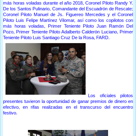
más horas voladas durante el año 2018, Coronel Piloto Randy Y.
De los Santos Pulinario, Comandante del Escuadrón de Rescate;
Coronel Piloto Manuel de Js. Figuereo Mercedes y el Coronel
Piloto Luis Felipe Martínez Vilomar, así como los copilotos con
más horas voladas, Primer Teniente Piloto Juan Ramón Del
Pozo, Primer Teniente Piloto Adalberto Calderón Luciano, Primer
Teniente Piloto Luis Santiago Cruz De la Rosa, FARD.
Los oficiales pilotos
presentes tuvieron la oportunidad de ganar premios de dinero en
efectivo, en rifas realizadas en el transcurso del encuentro
festivo.