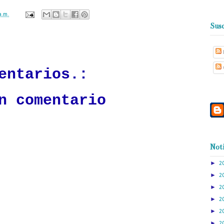
a.m.
Susc
ación mantendrá políticas estrictas basadas en la objetividad, veracidad
n todo momento.
entarios.:
n comentario
Noti
►
2
►
2
►
2
►
2
►
2
►
2