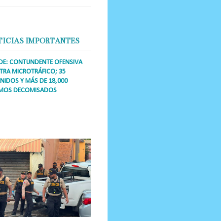
TICIAS IMPORTANTES
DE: CONTUNDENTE OFENSIVA
RA MICROTRÁFICO; 35
NIDOS Y MÁS DE 18,000
MOS DECOMISADOS
a Única RD Los operativos de
dicción abarcaron a más de 25
res de esa demarcación, donde
s se confiscaron armas, dinero,...