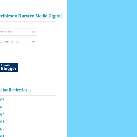
ribirse a Nuestro Medio Digital
Entradas
Comentarios
cias Recientes...
026
(101)
025
(288)
024
(374)
023
(434)
022
(449)
021
(898)