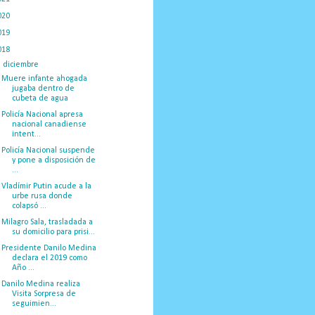
020
(775)
019
(1219)
018
(1058)
▼
diciembre
(132)
Muere infante ahogada
jugaba dentro de
cubeta de agua
Policía Nacional apresa
nacional canadiense
intent...
Policía Nacional suspende
y pone a disposición de
...
Vladímir Putin acude a la
urbe rusa donde
colapsó ...
Milagro Sala, trasladada a
su domicilio para prisi...
Presidente Danilo Medina
declara el 2019 como
Año ...
Danilo Medina realiza
Visita Sorpresa de
seguimien...