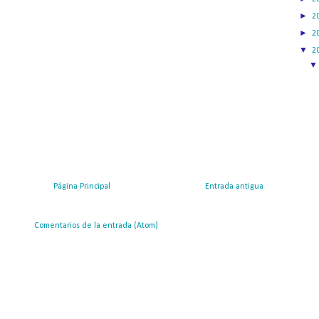
►
2
►
2
▼
2
Página Principal
Entrada antigua
ribirse a:
Comentarios de la entrada (Atom)