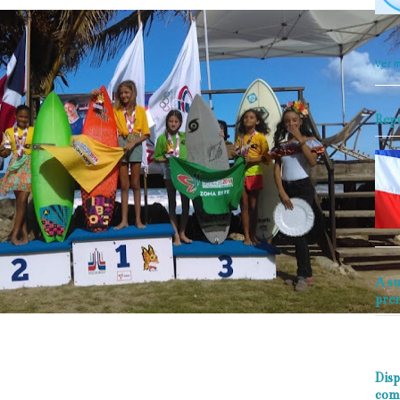
objet
perio
Ver m
Rep
A su
pre
Disp
com