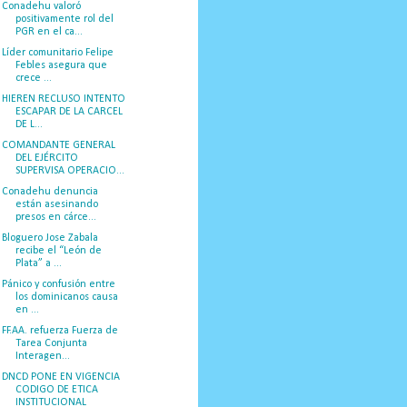
Conadehu valoró
positivamente rol del
PGR en el ca...
Líder comunitario Felipe
Febles asegura que
crece ...
HIEREN RECLUSO INTENTO
ESCAPAR DE LA CARCEL
DE L...
COMANDANTE GENERAL
DEL EJÉRCITO
SUPERVISA OPERACIO...
Conadehu denuncia
están asesinando
presos en cárce...
Bloguero Jose Zabala
recibe el “León de
Plata” a ...
Pánico y confusión entre
los dominicanos causa
en ...
FF.AA. refuerza Fuerza de
Tarea Conjunta
Interagen...
DNCD PONE EN VIGENCIA
CODIGO DE ETICA
INSTITUCIONAL