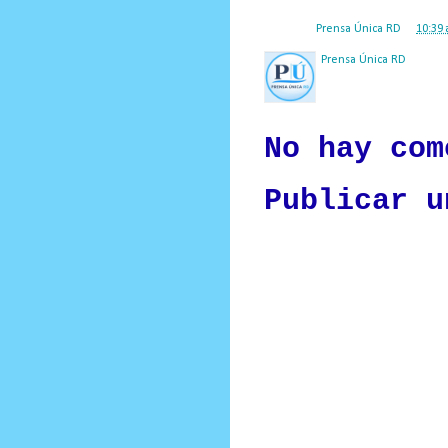
Posted by
Prensa Única RD
at
10:39 
Prensa Única RD
Nuestro medio de comunic
y criterio periodístico e
No hay com
Publicar u