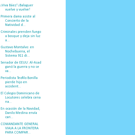
¡Viva Báez! ¡Balaguer
vuelve y vuelve!
Primera dama asiste al
Concierto de la
Natividad d...
Criminales prenden fuego
a bosque y deja sin luz
a...
Gustavo Montalvo: en
Nochebuena, el
Sistema 911 di...
Senador de EEUU: Al-Asad
ganó la guerra y no se
va...
Periodista Teofilo Bonilla
pierde hijo en
accident...
El Colegio Dominicano de
Locutores celebra cena
na...
En ocasión de la Navidad,
Danilo Medina envía
cari...
COMANDANTE GENERAL
VIAJA A LA FRONTERA
PARA COMPAR...