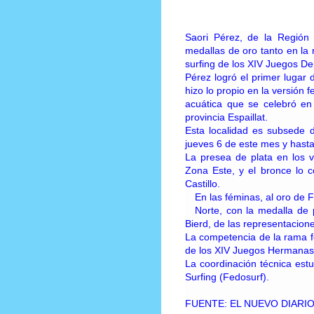
Prensa Única RD
Saori Pérez, de la Región E
medallas de oro tanto en la
surfing de los XIV Juegos D
Pérez logró el primer lugar 
hizo lo propio en la versión
acuática que se celebró en
provincia Espaillat.
Esta localidad es subsede 
jueves 6 de este mes y hast
La presea de plata en los v
Zona Este, y el bronce lo c
Castillo.
En las féminas, al oro de F
Norte, con la medalla de 
Bierd, de las representacion
La competencia de la rama fe
de los XIV Juegos Hermanas 
La coordinación técnica est
Surfing (Fedosurf).
FUENTE: EL NUEVO DIARI