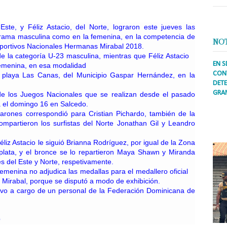
ste, y Féliz Astacio, del Norte, lograron este jueves las
 rama masculina como en la femenina, en la competencia de
NO
eportivos Nacionales Hermanas Mirabal 2018.
de la categoría U-23 masculina, mientras que Féliz Astacio
EN S
 femenina, en esa modalidad
CONT
 playa Las Canas, del Municipio Gaspar Hernández, en la
DETE
GRA
de los Juegos Nacionales que se realizan desde el pasado
a el domingo 16 en Salcedo.
Prens
arones correspondió para Cristian Pichardo, también de la
inter
ompartieron los surfistas del Norte Jonathan Gil y Leandro
secto
ademá
éliz Astacio le siguió Brianna Rodríguez, por igual de la Zona
plata, y el bronce se lo repartieron Maya Shawn y Miranda
es del Este y Norte, respetivamente.
menina no adjudica las medallas para el medallero oficial
Mirabal, porque se disputó a modo de exhibición.
uvo a cargo de un personal de la Federación Dominicana de
O