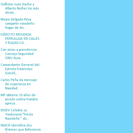
Golfistas Juan Hache y
Alberto Núñez los más
desta...
Mayra Delgado lleva
compartir navideño
Hogar de An...
EJÉRCITO REFUERZA
PATRULLAJE EN CALLES
Y PLAZAS CO...
Con miras a presidencia
Consejo Seguridad
ONU dura...
Comandante General del
Ejército Estanislao
Gonell,...
Carlos Peña da mensaje
de esperanza en
Navidad
MP obtiene 10 años de
prisión contra hombre
apresa...
DIGEV Celebra su
Tradicional "Fiesta
Navideña " do...
INACIF identifica dos
féminas que fallecieron