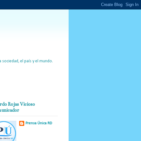
 sociedad, el país y el mundo.
rdo Rojas Vicioso
unicador
Prensa Única RD
Nuestro medio de
comunicación