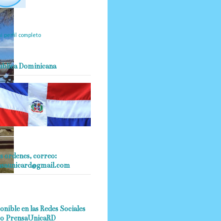
mantendrá políticas
estrictas basadas en la
ividad, veracidad y criterio
dístico en todo momento.
i perfil completo
ublica Dominicana
s ordenes, correo:
nsaunicard@gmail.com
onible en las Redes Sociales
o PrensaUnicaRD