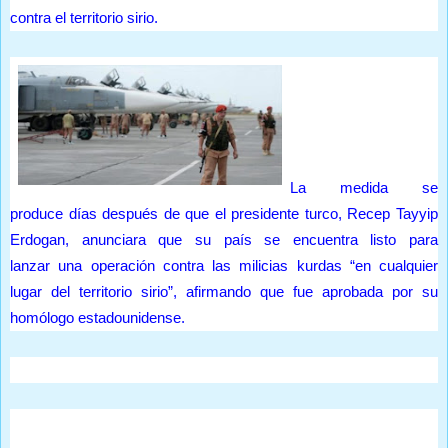
ó
contra el territorio sirio.
n
a
y
c
p
i
r
i
ó
v
n
a
y
c
p
i
La medida se
r
d
produce días después de que el presidente turco, Recep Tayyip
i
a
Erdogan, anunciara que su país se encuentra listo para
v
d
d
a
lanzar una operación contra las milicias kurdas “en cualquier
e
c
lugar del territorio sirio”, afirmando que fue aprobada por su
T
i
homólogo estadounidense.
w
d
i
a
t
d
t
e
d
r
e
A
T