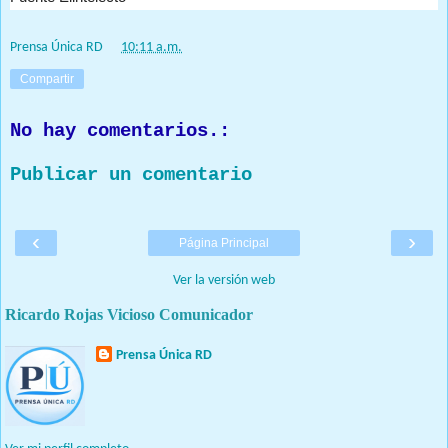
Prensa Única RD
at
10:11 a.m.
Compartir
No hay comentarios.:
Publicar un comentario
‹
›
Página Principal
Ver la versión web
Ricardo Rojas Vicioso Comunicador
Prensa Única RD
Nuestro medio de comunicación mantendrá políticas estrictas
basadas en la objetividad, veracidad y criterio periodístico en
todo momento.