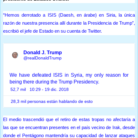
“Hemos derrotado a ISIS (Daesh, en árabe) en Siria, la única
razón de nuestra presencia allí durante la Presidencia de Trump”,
escribió el jefe de Estado en su cuenta de Twitter.
Donald J. Trump
✔
@realDonaldTrump
We have defeated ISIS in Syria, my only reason for 
being there during the Trump Presidency.
52,7 mil
10:29 - 19 dic. 2018
I
n
f
28,3 mil personas están hablando de esto
o
I
r
n
m
El medio trascendió que el retiro de estas tropas no afectaría a
f
a
las que se encuentran presentes en el país vecino de Irak, desde
c
o
donde el Pentágono mantendría su capacidad de lanzar ataques
i
r