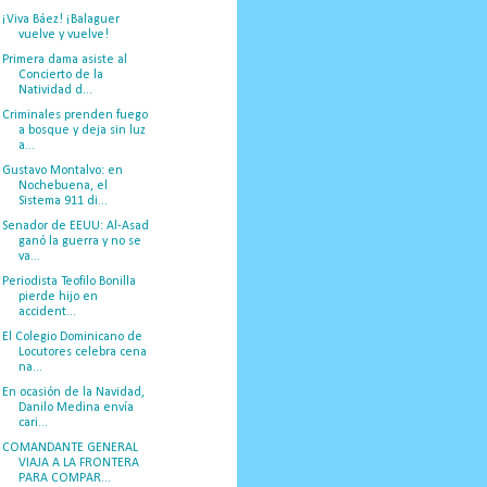
¡Viva Báez! ¡Balaguer
vuelve y vuelve!
Primera dama asiste al
Concierto de la
Natividad d...
Criminales prenden fuego
a bosque y deja sin luz
a...
Gustavo Montalvo: en
Nochebuena, el
Sistema 911 di...
Senador de EEUU: Al-Asad
ganó la guerra y no se
va...
Periodista Teofilo Bonilla
pierde hijo en
accident...
El Colegio Dominicano de
Locutores celebra cena
na...
En ocasión de la Navidad,
Danilo Medina envía
cari...
COMANDANTE GENERAL
VIAJA A LA FRONTERA
PARA COMPAR...