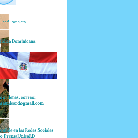
mantendrá políticas
estrictas basadas en la
ividad, veracidad y criterio
dístico en todo momento.
i perfil completo
ublica Dominicana
s ordenes, correo:
nsaunicard@gmail.com
onible en las Redes Sociales
o PrensaUnicaRD