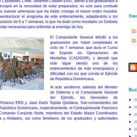
e Cazadores, Crnel. Severino Cedano ERD., alentó a los graduandos a
incapié en la necesidad de estar preparados, no solo para combatir
 las nuevas amenazas que ha traído consigo el nuevo orden mundial.
Susc
eestructurar el programa de este entrenamiento, adaptándolo a los
uración de 6 a 7 semanas, lo que ha dado como resultado un Soldado
entas necesarias para enfrentar al enemigo de hoy.
El Comandante General felicitó a los
graduandos por haber completado el
ciclo de 7 semanas que dura el Curso
de Experto en Operaciones de
Montañas (CAZADOR), y denotó que
este sigue siendo uno de los
entrenamientos de más envergadura y
dificultad con los que consta el Ejército
de República Dominicana.
Al acto asistieron, además del Ministro
Noti
de Defensa y el Comandante General
del Ejército, los Generales de
►
2
 Polanco ERD.,y Juan Darío Tejada Quintana, Sub-comandantes del
►
2
 República Dominicana, respectivamente, el Contraalmirante Francisco
 Comando Conjunto Norte, miembros del Estado Mayor Coordinador,
►
2
os y Alistados, así como familiares de los graduados y autoridades
►
2
►
2
►
2