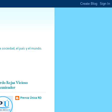
 sociedad, el país y el mundo.
rdo Rojas Vicioso
unicador
Prensa Única RD
Nuestro medio de
comunicación