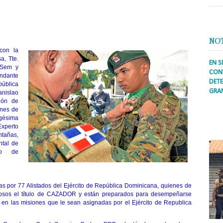
NO
con la
a, Tte.
EN S
 Sem y
CONT
ndante
DETE
ública
GRA
anislao
lón de
Prens
ones de
inter
gésima
secto
Experto
ademá
añas,
ntal de
io de
s por 77 Alistados del Ejército de República Dominicana, quienes de
losos el título de CAZADOR y están preparados para desempeñarse
 en las misiones que le sean asignadas por el Ejército de Republica