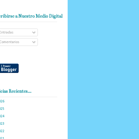
ribirse a Nuestro Medio Digital
Entradas
Comentarios
cias Recientes...
026
(101)
025
(288)
024
(374)
023
(434)
022
(449)
021
(898)