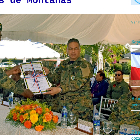
s de Montañas”
objet
perio
Ver m
Rep
A su
pre
Disp
com