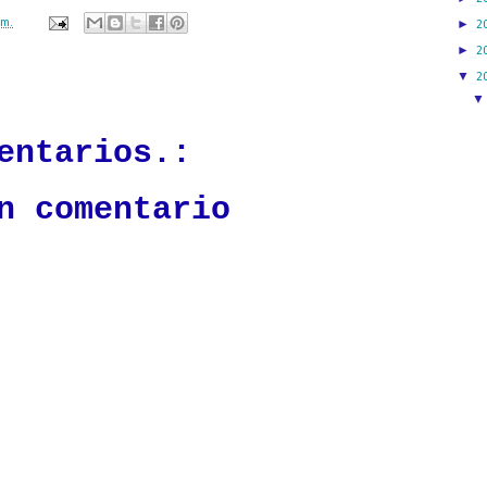
.m.
►
2
►
2
▼
ación mantendrá políticas estrictas basadas en la objetividad, veracidad
2
n todo momento.
entarios.:
n comentario