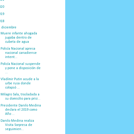
020
(775)
019
(1219)
018
(1058)
▼
diciembre
(132)
Muere infante ahogada
jugaba dentro de
cubeta de agua
Policía Nacional apresa
nacional canadiense
intent...
Policía Nacional suspende
y pone a disposición de
...
Vladímir Putin acude a la
urbe rusa donde
colapsó ...
Milagro Sala, trasladada a
su domicilio para prisi...
Presidente Danilo Medina
declara el 2019 como
Año ...
Danilo Medina realiza
Visita Sorpresa de
seguimien...