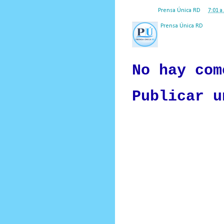
Posted by
Prensa Única RD
at
7:01 a
Prensa Única RD
Nuestro medio de comunic
y criterio periodístico e
No hay com
Publicar u