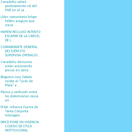
Conadehu valoró
positivamente rol del
PGR en el ca...
Líder comunitario Felipe
Febles asegura que
crece ...
HIEREN RECLUSO INTENTO
ESCAPAR DE LA CARCEL
DE L...
COMANDANTE GENERAL
DEL EJÉRCITO
SUPERVISA OPERACIO...
Conadehu denuncia
están asesinando
presos en cárce...
Bloguero Jose Zabala
recibe el “León de
Plata” a ...
Pánico y confusión entre
los dominicanos causa
en ...
FF.AA. refuerza Fuerza de
Tarea Conjunta
Interagen...
DNCD PONE EN VIGENCIA
CODIGO DE ETICA
INSTITUCIONAL