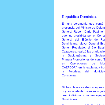
Prensa Única RD
República Dominica.
En una ceremonia que contó 
presencia del Ministro de Defens
General Rubén Darío Paulino
que fue presidida por el Coma
General del Ejército de Rep
Dominicana, Mayor General Est
Gonell Regalado, el 6to Batal
Cazadores, realizó las graduaci
la Septuagésima y Septua
Primera Promociones del curso “
en Operaciones de Mont
CAZADOR”, en la explanada fro
la Fortaleza del Municip
Constanza.
Dichas clases estaban compuesta
hoy en adelante ostentan orgul
tanto individual, como en equipo
Dominicana.