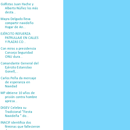
Golfistas Juan Hache y
Alberto Núñez los más
desta...
Mayra Delgado lleva
compartir navideño
Hogar de An...
EJÉRCITO REFUERZA
PATRULLAJE EN CALLES
Y PLAZAS CO...
Con miras a presidencia
Consejo Seguridad
ONU dura...
Comandante General del
Ejército Estanislao
Gonell,...
Carlos Peña da mensaje
de esperanza en
Navidad
MP obtiene 10 años de
prisión contra hombre
apresa...
DIGEV Celebra su
Tradicional "Fiesta
Navideña " do...
INACIF identifica dos
féminas que fallecieron