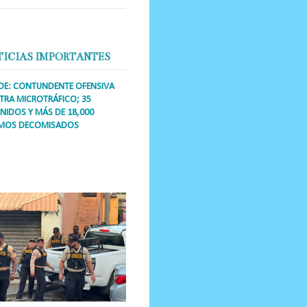
TICIAS IMPORTANTES
DE: CONTUNDENTE OFENSIVA
RA MICROTRÁFICO; 35
NIDOS Y MÁS DE 18,000
MOS DECOMISADOS
a Única RD Los operativos de
dicción abarcaron a más de 25
res de esa demarcación, donde
s se confiscaron armas, dinero,...