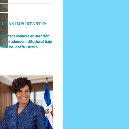
TICIAS IMPORTANTES
PI destaca avances en atención
til y excelencia institucional bajo
stión de Joséfa Castillo.
a Única RD Josefa Castillo
guez (también referida como Joséfa)
 directora ejecutiva del Instituto
nal de Atención Integr...