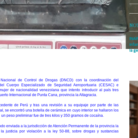
NO
INAI
infan
la ge
Prens
Rodrí
es la
Nacio
Nacional de Control de Drogas (DNCD) con la coordinación del
 del Cuerpo Especializado de Seguridad Aeroportuaria (CESAC) e
mujer de nacionalidad venezolana que intento introducir al país tres
erto Internacional de Punta Cana, provincia la Altagracia.
edente de Perú y tras una revisión a su equipaje por parte de las
l, se encontró una botella de cerámica en cuyo interior se hallaron los
n un peso preliminar fue de tres kilos y 350 gramos de cocaína.
do enviada a la jurisdicción de Atención Permanente de la provincia la
la justicia por violación a la ley 50-88, sobre drogas y sustancias