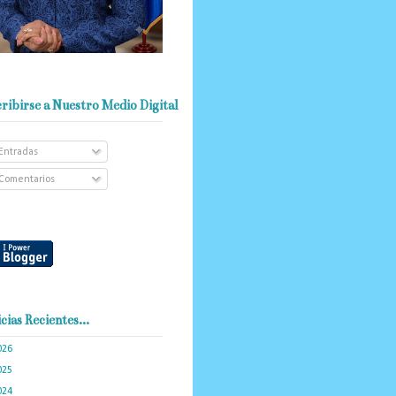
ribirse a Nuestro Medio Digital
Entradas
Comentarios
cias Recientes...
026
(103)
025
(288)
024
(374)