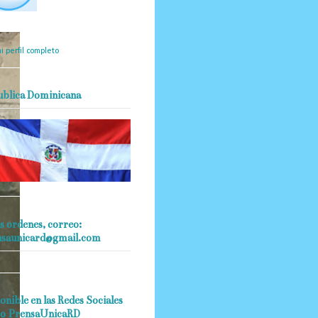
mantendrá políticas
estrictas basadas en la
ividad, veracidad y criterio
dístico en todo momento.
i perfil completo
ublica Dominicana
s ordenes, correo:
nsaunicard@gmail.com
onible en las Redes Sociales
o PrensaUnicaRD