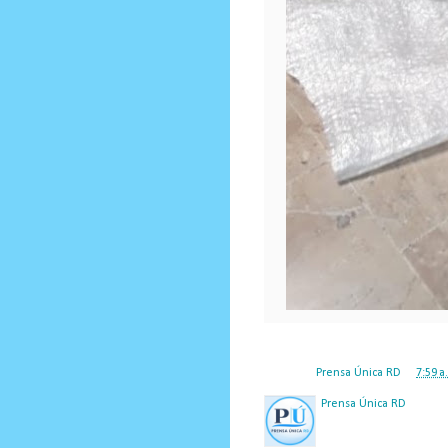
Posted by
Prensa Única RD
at
7:59 a
Prensa Única RD
Nuestro medio de comunic
y criterio periodístico e