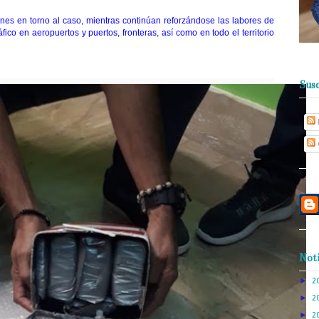
es en torno al caso, mientras continúan reforzándose las labores de
áfico en aeropuertos y puertos, fronteras, así como en todo el territorio
Susc
Noti
►
2
►
2
►
2