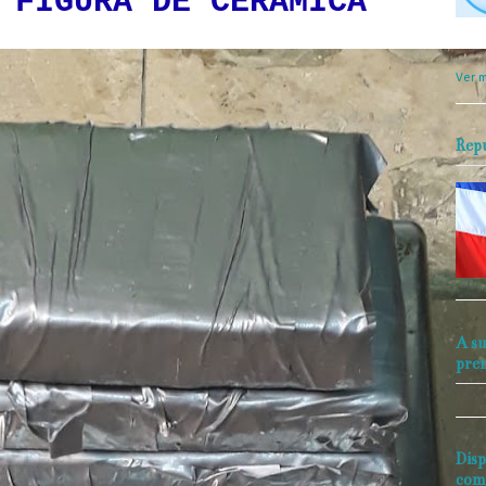
 FIGURA DE CERAMICA
objet
perio
Ver m
Rep
A su
pre
Disp
com