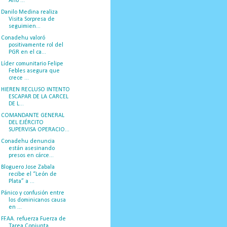
Año ...
Danilo Medina realiza
Visita Sorpresa de
seguimien...
Conadehu valoró
positivamente rol del
PGR en el ca...
Líder comunitario Felipe
Febles asegura que
crece ...
HIEREN RECLUSO INTENTO
ESCAPAR DE LA CARCEL
DE L...
COMANDANTE GENERAL
DEL EJÉRCITO
SUPERVISA OPERACIO...
Conadehu denuncia
están asesinando
presos en cárce...
Bloguero Jose Zabala
recibe el “León de
Plata” a ...
Pánico y confusión entre
los dominicanos causa
en ...
FF.AA. refuerza Fuerza de
Tarea Conjunta