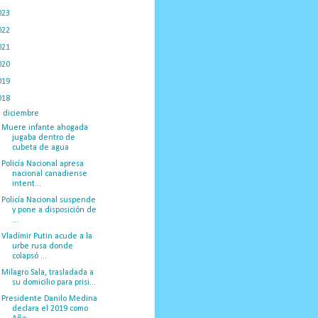
023
(434)
022
(449)
021
(898)
020
(775)
019
(1219)
018
(1058)
▼
diciembre
(132)
Muere infante ahogada
jugaba dentro de
cubeta de agua
Policía Nacional apresa
nacional canadiense
intent...
Policía Nacional suspende
y pone a disposición de
...
Vladímir Putin acude a la
urbe rusa donde
colapsó ...
Milagro Sala, trasladada a
su domicilio para prisi...
Presidente Danilo Medina
declara el 2019 como