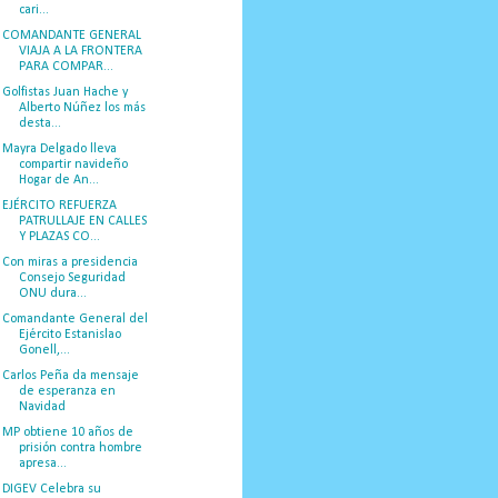
cari...
COMANDANTE GENERAL
VIAJA A LA FRONTERA
PARA COMPAR...
Golfistas Juan Hache y
Alberto Núñez los más
desta...
Mayra Delgado lleva
compartir navideño
Hogar de An...
EJÉRCITO REFUERZA
PATRULLAJE EN CALLES
Y PLAZAS CO...
Con miras a presidencia
Consejo Seguridad
ONU dura...
Comandante General del
Ejército Estanislao
Gonell,...
Carlos Peña da mensaje
de esperanza en
Navidad
MP obtiene 10 años de
prisión contra hombre
apresa...
DIGEV Celebra su