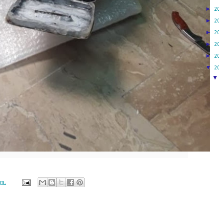
►
2
►
2
►
2
►
2
►
2
▼
2
.m.
ación mantendrá políticas estrictas basadas en la objetividad, veracidad
n todo momento.