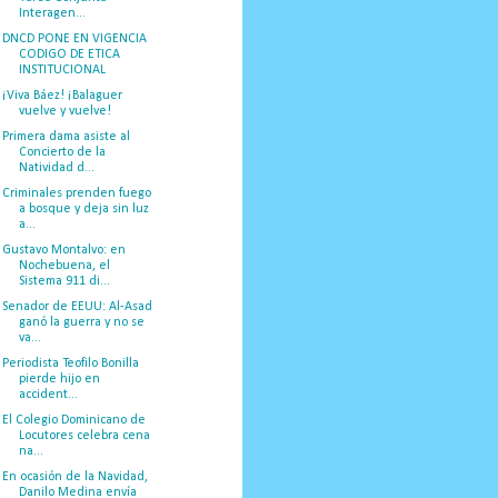
Interagen...
DNCD PONE EN VIGENCIA
CODIGO DE ETICA
INSTITUCIONAL
¡Viva Báez! ¡Balaguer
vuelve y vuelve!
Primera dama asiste al
Concierto de la
Natividad d...
Criminales prenden fuego
a bosque y deja sin luz
a...
Gustavo Montalvo: en
Nochebuena, el
Sistema 911 di...
Senador de EEUU: Al-Asad
ganó la guerra y no se
va...
Periodista Teofilo Bonilla
pierde hijo en
accident...
El Colegio Dominicano de
Locutores celebra cena
na...
En ocasión de la Navidad,
Danilo Medina envía