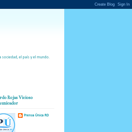
 sociedad, el país y el mundo.
rdo Rojas Vicioso
unicador
Prensa Única RD
Nuestro medio de
comunicación