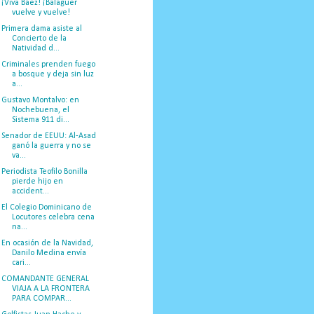
¡Viva Báez! ¡Balaguer
vuelve y vuelve!
Primera dama asiste al
Concierto de la
Natividad d...
Criminales prenden fuego
a bosque y deja sin luz
a...
Gustavo Montalvo: en
Nochebuena, el
Sistema 911 di...
Senador de EEUU: Al-Asad
ganó la guerra y no se
va...
Periodista Teofilo Bonilla
pierde hijo en
accident...
El Colegio Dominicano de
Locutores celebra cena
na...
En ocasión de la Navidad,
Danilo Medina envía
cari...
COMANDANTE GENERAL
VIAJA A LA FRONTERA
PARA COMPAR...