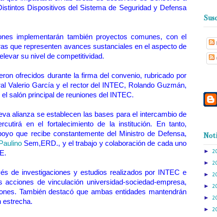
istintos Dispositivos del Sistema de Seguridad y Defensa
Susc
iones implementarán también proyectos comunes, con el
oras que representen avances sustanciales en el aspecto de
elevar su nivel de competitividad.
eron ofrecidos durante la firma del convenio, rubricado por
ral Valerio García y el rector del INTEC, Rolando Guzmán,
 el salón principal de reuniones del INTEC.
ueva alianza se establecen las bases para el intercambio de
cutirá en el fortalecimiento de la institución. En tanto,
poyo que recibe constantemente del Ministro de Defensa,
Noti
Paulino
Sem,ERD., y el trabajo y colaboración de cada uno
►
2
E.
►
2
és de investigaciones y estudios realizados por INTEC e
►
2
s acciones de vinculación universidad-sociedad-empresa,
►
2
ituciones. También destacó que ambas entidades mantendrán
►
2
n estrecha.
►
2