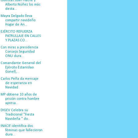
Golfistas Juan Hache y
Alberto Núñez los más
desta...
Mayra Delgado lleva
compartir navideño
Hogar de An...
EJÉRCITO REFUERZA
PATRULLAJE EN CALLES
Y PLAZAS CO...
Con miras a presidencia
Consejo Seguridad
ONU dura...
Comandante General del
Ejército Estanislao
Gonell,...
Carlos Peña da mensaje
de esperanza en
Navidad
MP obtiene 10 años de
prisión contra hombre
apresa...
DIGEV Celebra su
Tradicional "Fiesta
Navideña " do...
INACIF identifica dos
féminas que fallecieron
dura...