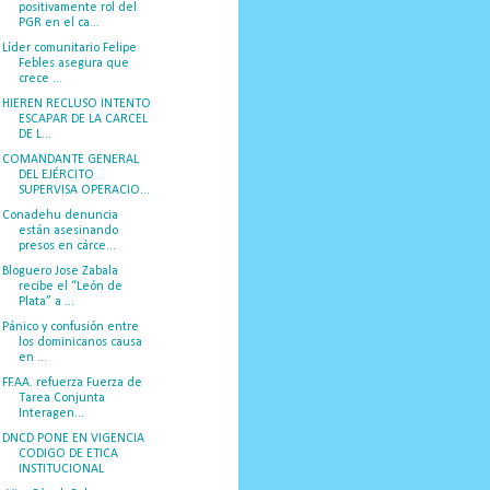
positivamente rol del
PGR en el ca...
Líder comunitario Felipe
Febles asegura que
crece ...
HIEREN RECLUSO INTENTO
ESCAPAR DE LA CARCEL
DE L...
COMANDANTE GENERAL
DEL EJÉRCITO
SUPERVISA OPERACIO...
Conadehu denuncia
están asesinando
presos en cárce...
Bloguero Jose Zabala
recibe el “León de
Plata” a ...
Pánico y confusión entre
los dominicanos causa
en ...
FF.AA. refuerza Fuerza de
Tarea Conjunta
Interagen...
DNCD PONE EN VIGENCIA
CODIGO DE ETICA
INSTITUCIONAL