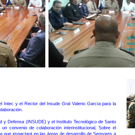
NO
Ejér
rech
oper
Prens
insti
irreg
con s
MPS
Intec y el Rector del Insude Gral Valerio García para la
olaboración.
dad y Defensa (INSUDE) y el Instituto Tecnológico de Santo
n convenio de colaboración interinstitucional, Sobre el
 que impactará en las áreas de desarrollo de Sensores a