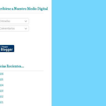
ribirse a Nuestro Medio Digital
Entradas
Comentarios
cias Recientes...
026
(102)
025
(288)
024
(374)
023
(434)
022
(449)
021
(898)