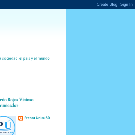
 sociedad, el país y el mundo.
rdo Rojas Vicioso
unicador
Prensa Única RD
Nuestro medio de
comunicación