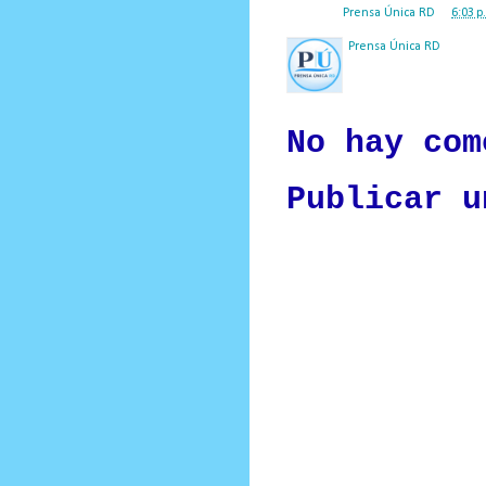
Posted by
Prensa Única RD
at
6:03 p
Prensa Única RD
Nuestro medio de comunic
y criterio periodístico e
No hay com
Publicar u