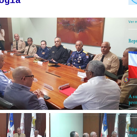
ogía
objet
perio
Ver m
Rep
A su
pre
Disp
com