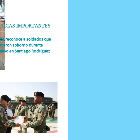
TICIAS IMPORTANTES
cito reconoce a soldados que
azaron soborno durante
ativo en Santiago Rodríguez
a Única RD _Los miembros de la
tución impidieron el ingreso
ular de dinero al país y reafirmaron
u actuación los valore...