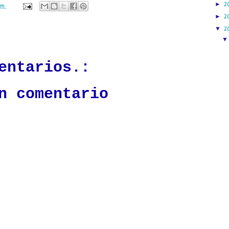
►
2
.m.
►
2
▼
2
ación mantendrá políticas estrictas basadas en la objetividad, veracidad
n todo momento.
entarios.:
n comentario