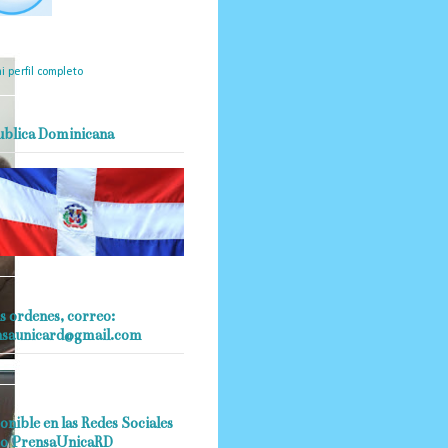
mantendrá políticas
estrictas basadas en la
ividad, veracidad y criterio
dístico en todo momento.
i perfil completo
ublica Dominicana
s ordenes, correo:
nsaunicard@gmail.com
onible en las Redes Sociales
o PrensaUnicaRD