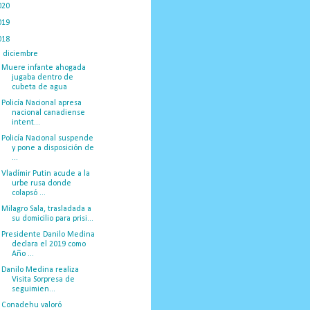
020
(775)
019
(1219)
018
(1058)
▼
diciembre
(132)
Muere infante ahogada
jugaba dentro de
cubeta de agua
Policía Nacional apresa
nacional canadiense
intent...
Policía Nacional suspende
y pone a disposición de
...
Vladímir Putin acude a la
urbe rusa donde
colapsó ...
Milagro Sala, trasladada a
su domicilio para prisi...
Presidente Danilo Medina
declara el 2019 como
Año ...
Danilo Medina realiza
Visita Sorpresa de
seguimien...
Conadehu valoró