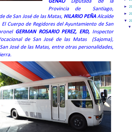
GENAO
Diputada de la
►
2
Provincia de
Santiago,
►
2
de de San José de las Matas,
HILARIO PEÑA
Alcalde
▼
2
o, El Cuerpo de Regidores del Ayuntamiento de San
oronel
GERMAN ROSARIO PEREZ, ERD,
Inspector
 Vocacional de San José de las Matas
(Sajoma),
 San José de las Matas, entre otras personalidades,
ierra.