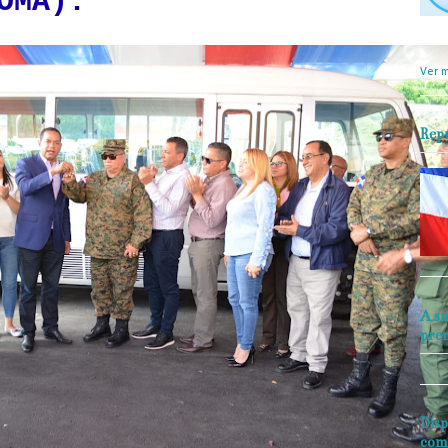
OMA).
objet
perio
Ver m
Rep
A su
pre
Disp
com