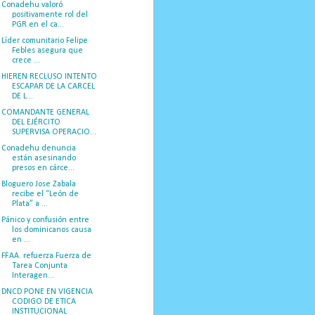
Conadehu valoró
positivamente rol del
PGR en el ca...
Líder comunitario Felipe
Febles asegura que
crece ...
HIEREN RECLUSO INTENTO
ESCAPAR DE LA CARCEL
DE L...
COMANDANTE GENERAL
DEL EJÉRCITO
SUPERVISA OPERACIO...
Conadehu denuncia
están asesinando
presos en cárce...
Bloguero Jose Zabala
recibe el “León de
Plata” a ...
Pánico y confusión entre
los dominicanos causa
en ...
FF.AA. refuerza Fuerza de
Tarea Conjunta
Interagen...
DNCD PONE EN VIGENCIA
CODIGO DE ETICA
INSTITUCIONAL