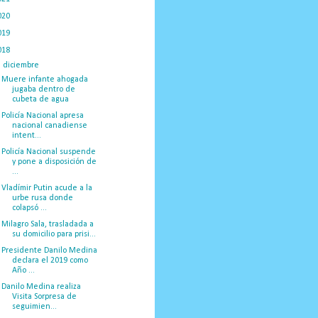
020
(775)
019
(1219)
018
(1058)
▼
diciembre
(132)
Muere infante ahogada
jugaba dentro de
cubeta de agua
Policía Nacional apresa
nacional canadiense
intent...
Policía Nacional suspende
y pone a disposición de
...
Vladímir Putin acude a la
urbe rusa donde
colapsó ...
Milagro Sala, trasladada a
su domicilio para prisi...
Presidente Danilo Medina
declara el 2019 como
Año ...
Danilo Medina realiza
Visita Sorpresa de
seguimien...