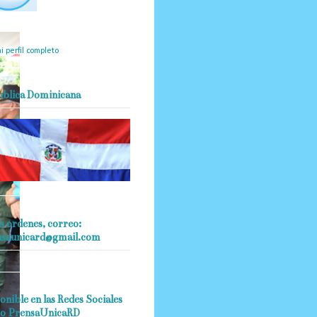
mantendrá políticas
estrictas basadas en la
ividad, veracidad y criterio
dístico en todo momento.
i perfil completo
ublica Dominicana
s ordenes, correo:
nsaunicard@gmail.com
onible en las Redes Sociales
o PrensaUnicaRD