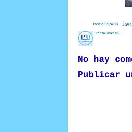
Posted by
Prensa Única RD
at
2:58 p
Prensa Única RD
Nuestro medio de comunic
y criterio periodístico e
No hay com
Publicar u