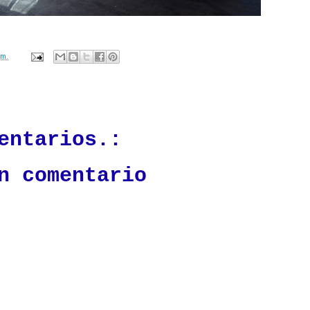
.m.
ación mantendrá políticas estrictas basadas en la objetividad, veracidad
n todo momento.
entarios.:
n comentario