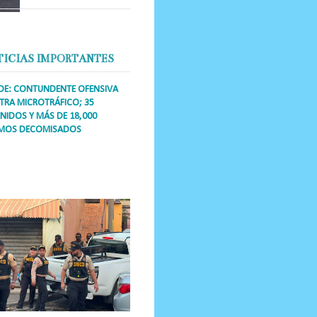
TICIAS IMPORTANTES
DE: CONTUNDENTE OFENSIVA
RA MICROTRÁFICO; 35
NIDOS Y MÁS DE 18,000
MOS DECOMISADOS
a Única RD Los operativos de
dicción abarcaron a más de 25
res de esa demarcación, donde
s se confiscaron armas, dinero,...