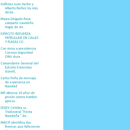
Golfistas Juan Hache y
Alberto Núñez los más
desta...
Mayra Delgado lleva
compartir navideño
Hogar de An...
EJÉRCITO REFUERZA
PATRULLAJE EN CALLES
Y PLAZAS CO...
Con miras a presidencia
Consejo Seguridad
ONU dura...
Comandante General del
Ejército Estanislao
Gonell,...
Carlos Peña da mensaje
de esperanza en
Navidad
MP obtiene 10 años de
prisión contra hombre
apresa...
DIGEV Celebra su
Tradicional "Fiesta
Navideña " do...
INACIF identifica dos
féminas que fallecieron