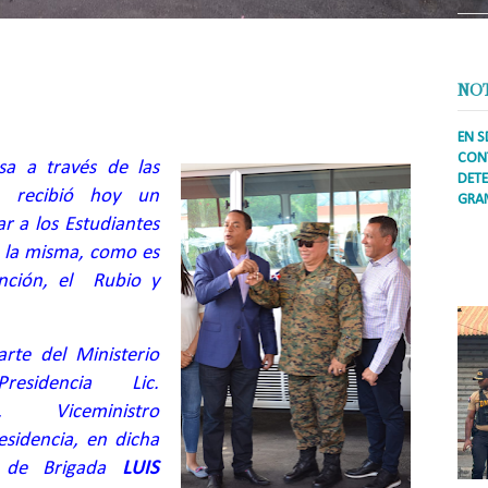
NO
EN S
CONT
sa a través de las
DETE
s, recibió hoy un
GRA
r a los Estudiantes
Prens
e la misma, como es
inter
secto
nción, el Rubio y
ademá
rte del Ministerio
residencia
Lic.
, Viceministro
esidencia, en dicha
al de Brigada
LUIS