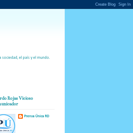
 sociedad, el país y el mundo.
rdo Rojas Vicioso
unicador
Prensa Única RD
Nuestro medio de
comunicación