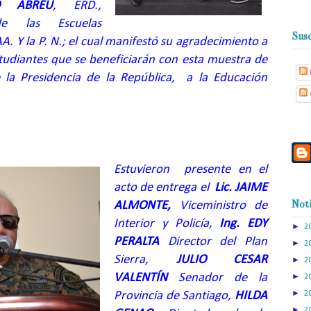
O ABREU
, ERD.,
de las Escuelas
Susc
AA. Y la P. N.; el cual manifestó su agradecimiento a
tudiantes que se beneficiarán con esta muestra de
 la Presidencia de la República,
a la Educación
Estuvieron
presente en el
acto de entrega el
Lic. JAIME
Noti
ALMONTE,
Viceministro de
Interior y Policía,
Ing. EDY
►
2
PERALTA
Director del Plan
►
2
Sierra,
JULIO CESAR
►
2
VALENTÍN
Senador de la
►
2
►
Provincia de Santiago,
HILDA
2
►
2