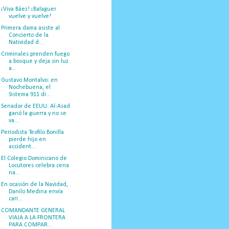
¡Viva Báez! ¡Balaguer
vuelve y vuelve!
Primera dama asiste al
Concierto de la
Natividad d...
Criminales prenden fuego
a bosque y deja sin luz
a...
Gustavo Montalvo: en
Nochebuena, el
Sistema 911 di...
Senador de EEUU: Al-Asad
ganó la guerra y no se
va...
Periodista Teofilo Bonilla
pierde hijo en
accident...
El Colegio Dominicano de
Locutores celebra cena
na...
En ocasión de la Navidad,
Danilo Medina envía
cari...
COMANDANTE GENERAL
VIAJA A LA FRONTERA
PARA COMPAR...