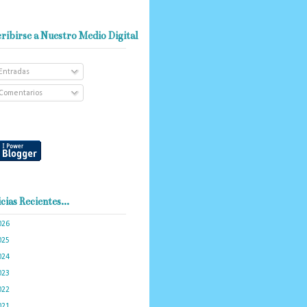
ribirse a Nuestro Medio Digital
Entradas
Comentarios
cias Recientes...
026
(101)
025
(288)
024
(374)
023
(434)
022
(449)
021
(898)