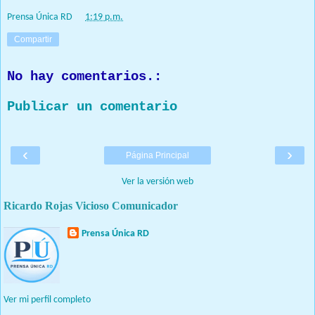
Prensa Única RD
at
1:19 p.m.
Compartir
No hay comentarios.:
Publicar un comentario
‹
›
Página Principal
Ver la versión web
Ricardo Rojas Vicioso Comunicador
Prensa Única RD
Nuestro medio de comunicación mantendrá políticas estrictas
basadas en la objetividad, veracidad y criterio periodístico en
todo momento.
Ver mi perfil completo