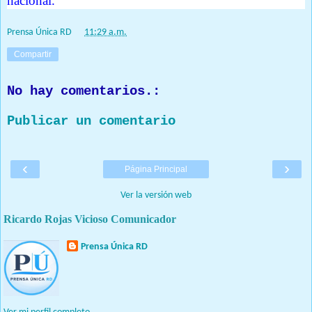
nacional.
Prensa Única RD
at
11:29 a.m.
Compartir
No hay comentarios.:
Publicar un comentario
‹
›
Página Principal
Ver la versión web
Ricardo Rojas Vicioso Comunicador
Prensa Única RD
Nuestro medio de comunicación mantendrá políticas estrictas
basadas en la objetividad, veracidad y criterio periodístico en
todo momento.